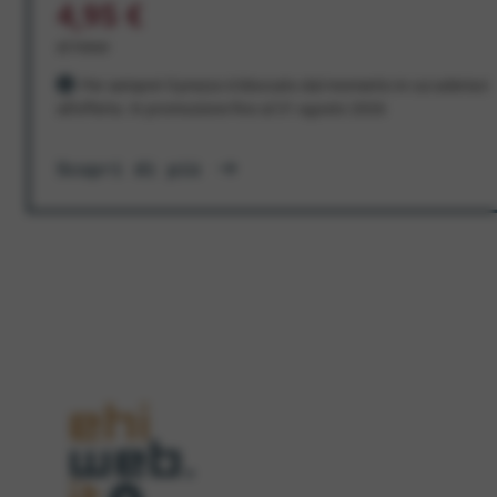
4,95 €
al mese
Per sempre! Il prezzo è bloccato dal momento in cui aderisci
all'offerta. In promozione fino al 31 agosto 2026
Scopri di più