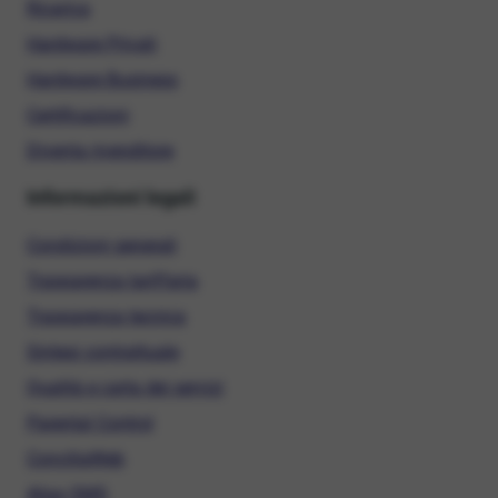
Ricarica
Hardware Privati
Hardware Business
Certificazioni
Diventa rivenditore
Informazioni legali
Condizioni generali
Trasparenza tariffaria
Trasparenza tecnica
Sintesi contrattuale
Qualità e carta dei servizi
Parental Control
ConciliaWeb
Alias SMS