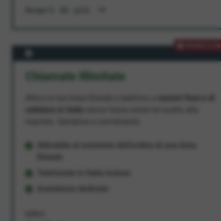
Scopri di più
PROMOZION
Chiamate Illimitate
Attiva la tua linea Ehiweb e telefona a
numeri fissi e di
cellulare in Italia
senza fasce orarie né scatto alla
risposta. Semplice e conveniente.
Attivabile al momento dell'ordine di una linea
Ehiweb
Telefonate in Italia incluse
Assistenza dedicata
9,95 €