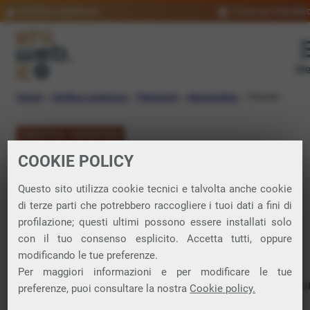
Verifica copertura
Trova un rivendit
Me
Home
»
Verifica copertura
»
Piemonte
»
Alessandria
»
Ticineto
VERIFICA COPERTURA
COOKIE POLICY
FIBRA a Ticineto
Questo sito utilizza cookie tecnici e talvolta anche cookie
di terze parti che potrebbero raccogliere i tuoi dati a fini di
Verifica la copertura di Fibra Ottica nel
profilazione; questi ultimi possono essere installati solo
con il tuo consenso esplicito. Accetta tutti, oppure
comune di Ticineto
modificando le tue preferenze.
Per maggiori informazioni e per modificare le tue
In questa pagina puoi verificare dove si può attivare 
preferenze, puoi consultare la nostra
Cookie policy.
connessione internet FIBRA nella città di Ticineto in