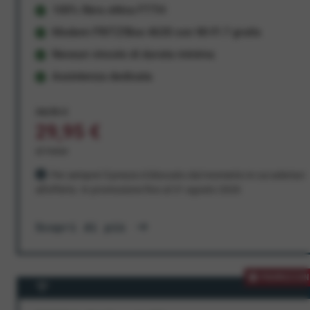
100% fibra ottica FTTH
Modem FRITZ!Box 4630 con Wi-Fi 7 gratis
Nessun vincolo di durata minima
Assistenza dedicata
34,95 €
29,95 €
al mese
Per sempre! Il prezzo è bloccato dal momento in cui aderisci
all'offerta. In promozione fino al 31 agosto 2026
Scopri di più
PROMOZION