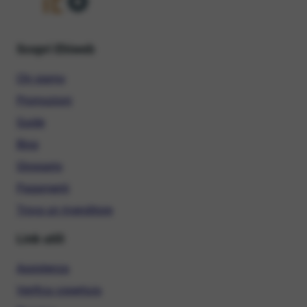
Scopri Ehiweb
Chi siamo
Promozioni
Guide
Blog
Glossario
Pagamenti
Trova un rivenditore
Link utili
Assistenza
Verifica copertura