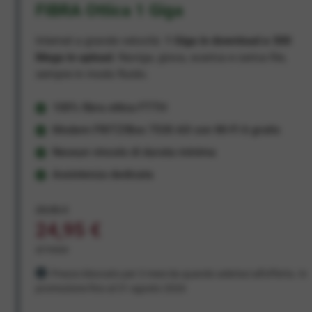
FIBRA Ottica 1 Giga
Internet a grande velocità:
1 Giga in download e 300
Mega in upload
. Naviga, gioca, scarica e carica file,
sempre in modo fluido.
100% fibra ottica FTTH
Modem FRITZ!Box 7530 AX con Wi-Fi 6 gratis
Nessun vincolo di durata minima
Assistenza dedicata
29,95 €
24,95 €
al mese
Prezzo bloccato per 3 mesi da quando aderisci all'offerta. In
promozione fino al 31 agosto 2026