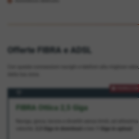
Assistenza dedicata
Offerte FIBRA e ADSL
Con queste connessioni navighi e telefoni alla migliore veloc
dalla tua zona.
PROMOZION
FIBRA Ottica 2,5 Giga
Naviga, gioca, lavora e divertiti senza limiti, ad altissima
velocità:
2,5 Giga in download
e ben
1 Giga in upload