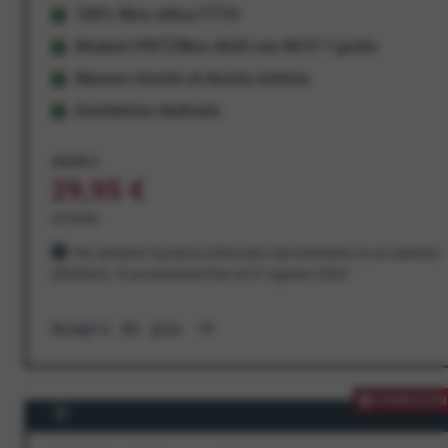
100% fibra ottica FTTH
Modem FRITZ!Box 4630 con Wi-Fi 7 gratis
Nessun vincolo di durata minima
Assistenza dedicata
34,95 €
29,95 €
al mese
Per sempre! Il prezzo è bloccato dal momento in cui aderisci
all'offerta. In promozione fino al 31 agosto 2026
Scopri di più
PROMOZION