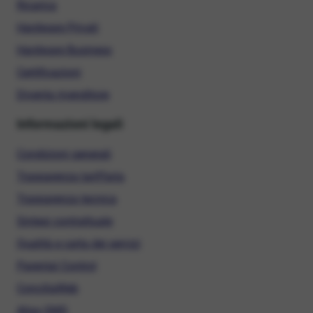
Ricarica
Hardware Privati
Hardware Business
Certificazioni
Diventa rivenditore
Informazioni legali
Condizioni generali
Trasparenza tariffaria
Trasparenza tecnica
Sintesi contrattuale
Qualità e carta dei servizi
Parental Control
ConciliaWeb
Alias SMS