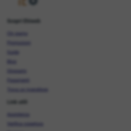
Scopri Ehiweb
Chi siamo
Promozioni
Guide
Blog
Glossario
Pagamenti
Trova un rivenditore
Link utili
Assistenza
Verifica copertura