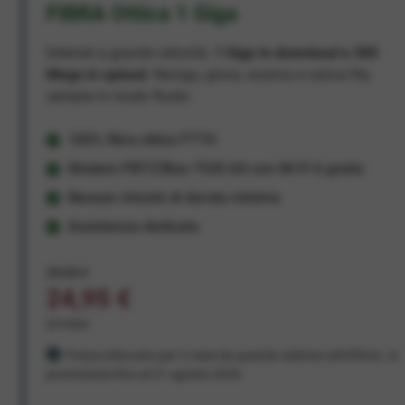
FIBRA Ottica 1 Giga
Internet a grande velocità:
1 Giga in download e 300
Mega in upload
. Naviga, gioca, scarica e carica file,
sempre in modo fluido.
100% fibra ottica FTTH
Modem FRITZ!Box 7530 AX con Wi-Fi 6 gratis
Nessun vincolo di durata minima
Assistenza dedicata
29,95 €
24,95 €
al mese
Prezzo bloccato per 3 mesi da quando aderisci all'offerta. In
promozione fino al 31 agosto 2026