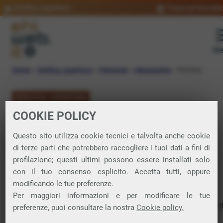
Verifica copertura
Trova un rivendit
Me
Home
»
Verifica copertura
»
Piemonte
»
Alessandria
»
Tortona
VERIFICA COPERTURA
COOKIE POLICY
FIBRA a Tortona
Questo sito utilizza cookie tecnici e talvolta anche cookie
di terze parti che potrebbero raccogliere i tuoi dati a fini di
Verifica la copertura di Fibra Ottica nel
profilazione; questi ultimi possono essere installati solo
con il tuo consenso esplicito. Accetta tutti, oppure
comune di Tortona
modificando le tue preferenze.
Per maggiori informazioni e per modificare le tue
In questa pagina puoi verificare dove si può attivare 
preferenze, puoi consultare la nostra
Cookie policy.
connessione internet FIBRA nella città di Tortona in