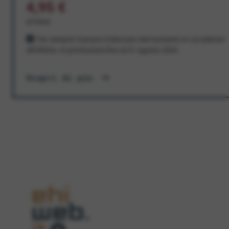
4,95 €
al mese
Per sempre! Il prezzo è bloccato dal momento in cui aderisci
all'offerta. In promozione fino al 31 agosto 2026
Scopri di più