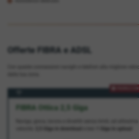
Assistenza dedicata
Offerte FIBRA e ADSL
Con queste connessioni navighi e telefoni alla migliore veloc
dalla tua zona.
PROMOZION
FIBRA Ottica 2,5 Giga
Naviga, gioca, lavora e divertiti senza limiti, ad altissima
velocità:
2,5 Giga in download
e ben
1 Giga in upload