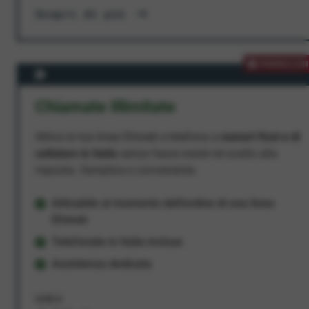
Scopri di più
PROMOZION
Chiamate Illimitate
Attiva la tua linea Ehiweb e telefona a
numeri fissi e di
cellulare in Italia
senza fasce orarie né scatto alla
risposta. Semplice e conveniente.
Attivabile al momento dell'ordine di una linea
Ehiweb
Telefonate in Italia incluse
Assistenza dedicata
9,95 €