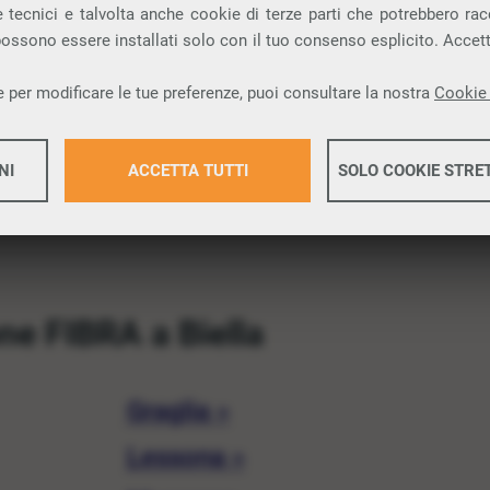
 tecnici e talvolta anche cookie di terze parti che potrebbero racco
ione.
 possono essere installati solo con il tuo consenso esplicito. Accet
 per modificare le tue preferenze, puoi consultare la nostra
Cookie 
NI
ACCETTA TUTTI
SOLO COOKIE STRE
Maggiori 
e FIBRA a Biella
Maggiori 
Graglia »
Lessona »