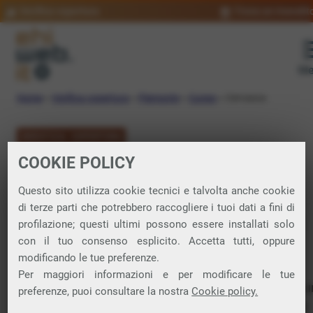
Verifica copertura
Trova un rivendit
Me
Home
»
Verifica copertura
»
Piemonte
»
Cuneo
»
Cervasca
VERIFICA COPERTURA
COOKIE POLICY
FIBRA a Cervasca
Questo sito utilizza cookie tecnici e talvolta anche cookie
di terze parti che potrebbero raccogliere i tuoi dati a fini di
Verifica la copertura di Fibra Ottica nel
profilazione; questi ultimi possono essere installati solo
con il tuo consenso esplicito. Accetta tutti, oppure
comune di Cervasca
modificando le tue preferenze.
Per maggiori informazioni e per modificare le tue
In questa pagina puoi verificare dove si può attivare 
preferenze, puoi consultare la nostra
Cookie policy.
connessione internet FIBRA nella città di Cervasca in