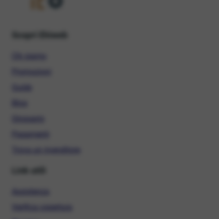
Scopri Ehiweb
Chi siamo
Promozioni
Guide
Blog
Glossario
Pagamenti
Trova un rivenditore
Link utili
Assistenza
Verifica copertura