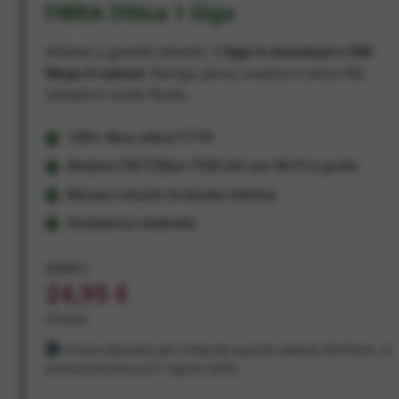
FIBRA Ottica 1 Giga
Internet a grande velocità:
1 Giga in download e 300
Mega in upload
. Naviga, gioca, scarica e carica file,
sempre in modo fluido.
100% fibra ottica FTTH
Modem FRITZ!Box 7530 AX con Wi-Fi 6 gratis
Nessun vincolo di durata minima
Assistenza dedicata
29,95 €
24,95 €
al mese
Prezzo bloccato per 3 mesi da quando aderisci all'offerta. In
promozione fino al 31 agosto 2026