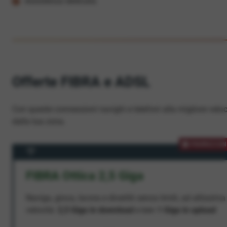
Assistenza dedicata
Offerte FIBRA e ADSL
Con queste connessioni navighi e telefoni alla migliore veloc
dalla tua zona.
PROMOZION
FIBRA Ottica 2,5 Giga
Naviga, gioca, lavora e divertiti senza limiti, ad altissima
velocità:
2,5 Giga in download
e ben
1 Giga in upload