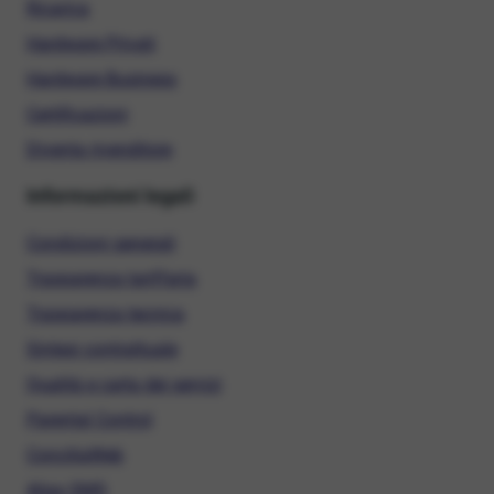
Ricarica
Hardware Privati
Hardware Business
Certificazioni
Diventa rivenditore
Informazioni legali
Condizioni generali
Trasparenza tariffaria
Trasparenza tecnica
Sintesi contrattuale
Qualità e carta dei servizi
Parental Control
ConciliaWeb
Alias SMS