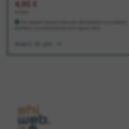
4,95 €
al mese
Per sempre! Il prezzo è bloccato dal momento in cui aderisci
all'offerta. In promozione fino al 31 agosto 2026
Scopri di più