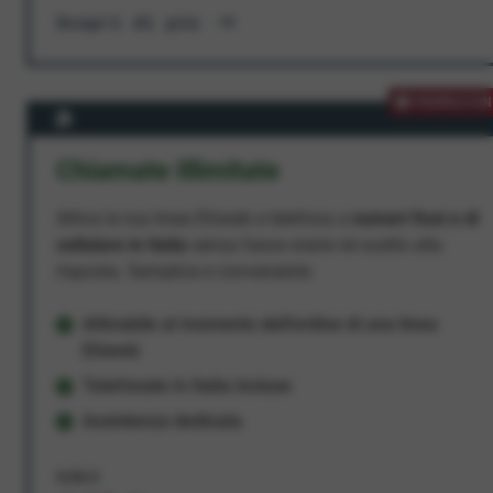
Scopri di più
PROMOZION
Chiamate Illimitate
Attiva la tua linea Ehiweb e telefona a
numeri fissi e di
cellulare in Italia
senza fasce orarie né scatto alla
risposta. Semplice e conveniente.
Attivabile al momento dell'ordine di una linea
Ehiweb
Telefonate in Italia incluse
Assistenza dedicata
9,95 €