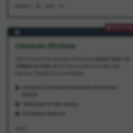
Scopri di più
PROMOZION
Chiamate Illimitate
Attiva la tua linea Ehiweb e telefona a
numeri fissi e di
cellulare in Italia
senza fasce orarie né scatto alla
risposta. Semplice e conveniente.
Attivabile al momento dell'ordine di una linea
Ehiweb
Telefonate in Italia incluse
Assistenza dedicata
9,95 €