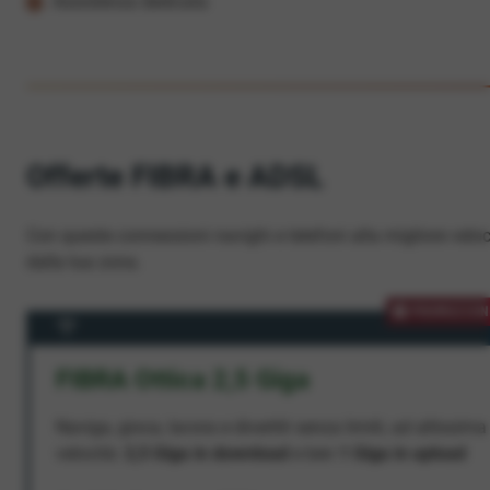
Assistenza dedicata
Offerte FIBRA e ADSL
Con queste connessioni navighi e telefoni alla migliore veloc
dalla tua zona.
PROMOZION
FIBRA Ottica 2,5 Giga
Naviga, gioca, lavora e divertiti senza limiti, ad altissima
velocità:
2,5 Giga in download
e ben
1 Giga in upload