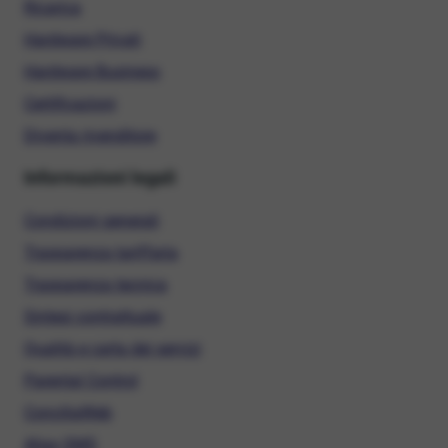
Ricarica
Hardware Privati
Hardware Business
Certificazioni
Diventa rivenditore
Informazioni legali
Condizioni generali
Trasparenza tariffaria
Trasparenza tecnica
Sintesi contrattuale
Qualità e carta dei servizi
Parental Control
ConciliaWeb
Alias SMS