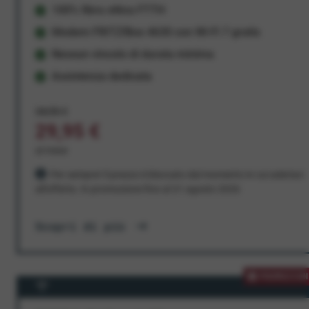
100% fibra ottica FTTH
Modem FRITZ!Box 4630 con Wi-Fi 7 gratis
Nessun vincolo di durata minima
Assistenza dedicata
34,95 €
29,95 €
al mese
Per sempre! Il prezzo è bloccato dal momento in cui aderisci
all'offerta. In promozione fino al 31 agosto 2026
Scopri di più
PROMOZION