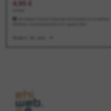
4,95 €
al mese
Per sempre! Il prezzo è bloccato dal momento in cui aderisci
all'offerta. In promozione fino al 31 agosto 2026
Scopri di più