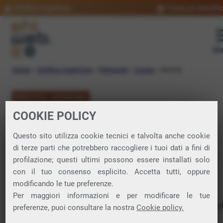
Verifica copertura
Trova un rivendit
Me
Home
»
Verifica copertura
»
Piemonte
»
Cuneo
»
Moiola
VERIFICA COPERTURA
COOKIE POLICY
FIBRA a Moiola
Questo sito utilizza cookie tecnici e talvolta anche cookie
di terze parti che potrebbero raccogliere i tuoi dati a fini di
Verifica la copertura di Fibra Ottica nel
profilazione; questi ultimi possono essere installati solo
con il tuo consenso esplicito. Accetta tutti, oppure
comune di Moiola
modificando le tue preferenze.
Per maggiori informazioni e per modificare le tue
In questa pagina puoi verificare dove si può attivare 
preferenze, puoi consultare la nostra
Cookie policy.
connessione internet FIBRA nella città di Moiola in