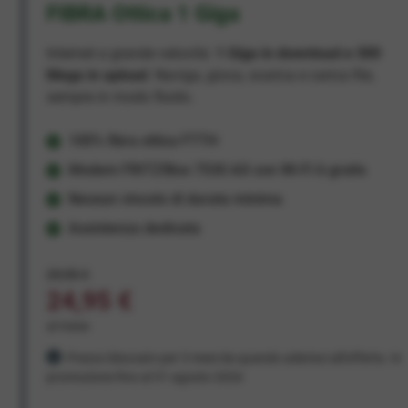
FIBRA Ottica 1 Giga
Internet a grande velocità:
1 Giga in download e 300
Mega in upload
. Naviga, gioca, scarica e carica file,
sempre in modo fluido.
100% fibra ottica FTTH
Modem FRITZ!Box 7530 AX con Wi-Fi 6 gratis
Nessun vincolo di durata minima
Assistenza dedicata
29,95 €
24,95 €
al mese
Prezzo bloccato per 3 mesi da quando aderisci all'offerta. In
promozione fino al 31 agosto 2026