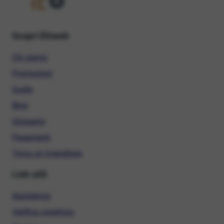
Scopri Ehiweb
Chi siamo
Promozioni
Guide
Blog
Glossario
Pagamenti
Trova un rivenditore
Link utili
Assistenza
Verifica copertura