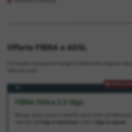
Assistenza dedicata
Offerte FIBRA e ADSL
Con queste connessioni navighi e telefoni alla migliore veloc
dalla tua zona.
PROMOZION
FIBRA Ottica 2,5 Giga
Naviga, gioca, lavora e divertiti senza limiti, ad altissima
velocità:
2,5 Giga in download
e ben
1 Giga in upload