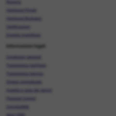
Ricarica
Hardware Privati
Hardware Business
Certificazioni
Diventa rivenditore
Informazioni legali
Condizioni generali
Trasparenza tariffaria
Trasparenza tecnica
Sintesi contrattuale
Qualità e carta dei servizi
Parental Control
ConciliaWeb
Alias SMS