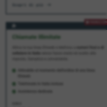
Scopri di più
PROMOZION
Chiamate Illimitate
Attiva la tua linea Ehiweb e telefona a
numeri fissi e di
cellulare in Italia
senza fasce orarie né scatto alla
risposta. Semplice e conveniente.
Attivabile al momento dell'ordine di una linea
Ehiweb
Telefonate in Italia incluse
Assistenza dedicata
9,95 €