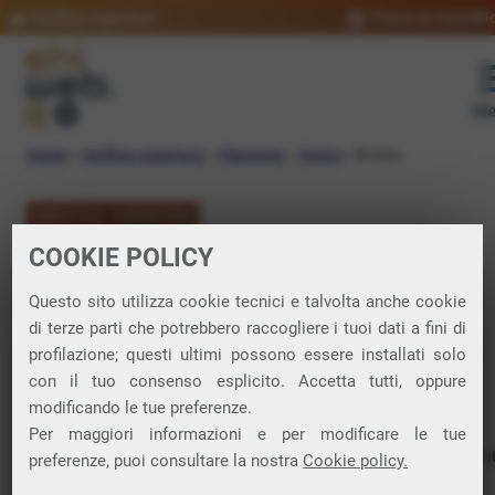
Verifica copertura
Trova un rivendit
Me
Home
»
Verifica copertura
»
Piemonte
»
Torino
»
Bruino
VERIFICA COPERTURA
COOKIE POLICY
FIBRA a Bruino
Questo sito utilizza cookie tecnici e talvolta anche cookie
di terze parti che potrebbero raccogliere i tuoi dati a fini di
Verifica la copertura di Fibra Ottica nel
profilazione; questi ultimi possono essere installati solo
con il tuo consenso esplicito. Accetta tutti, oppure
comune di Bruino
modificando le tue preferenze.
Per maggiori informazioni e per modificare le tue
In questa pagina puoi verificare dove si può attivare 
preferenze, puoi consultare la nostra
Cookie policy.
connessione internet FIBRA nella città di Bruino in