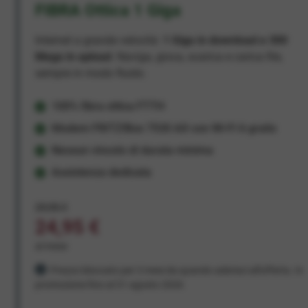
FIBRA Ottica 1 Giga
Internet a grande velocità:
1 Giga in download e 300
Mega in upload
. Naviga, gioca, scarica e carica file,
sempre in modo fluido.
100% fibra ottica FTTH
Modem FRITZ!Box 7530 AX con Wi-Fi 6 gratis
Nessun vincolo di durata minima
Assistenza dedicata
29,95 €
24,95 €
al mese
Prezzo bloccato per 3 mesi da quando aderisci all'offerta. In
promozione fino al 31 agosto 2026