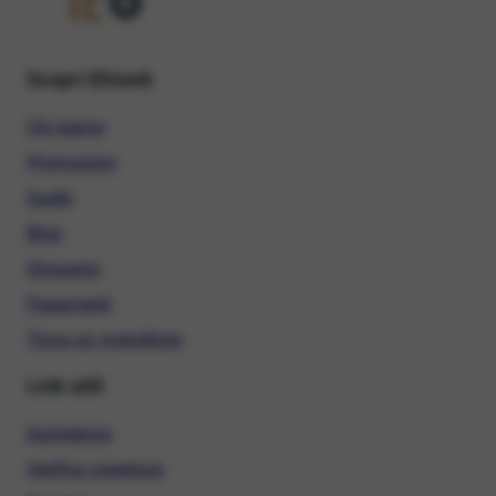
Scopri Ehiweb
Chi siamo
Promozioni
Guide
Blog
Glossario
Pagamenti
Trova un rivenditore
Link utili
Assistenza
Verifica copertura