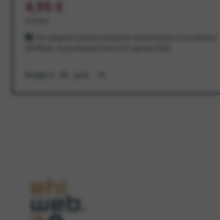
4,95 €
al mese
Per sempre! Il prezzo è bloccato dal momento in cui aderisci
all'offerta. In promozione fino al 31 agosto 2026
Scopri di più