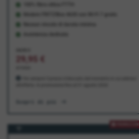
100% fibra ottica FTTH
Modem FRITZ!Box 4630 con Wi-Fi 7 gratis
Nessun vincolo di durata minima
Assistenza dedicata
34,95 €
29,95 €
al mese
Per sempre! Il prezzo è bloccato dal momento in cui aderisci
all'offerta. In promozione fino al 31 agosto 2026
Scopri di più
PROMOZION