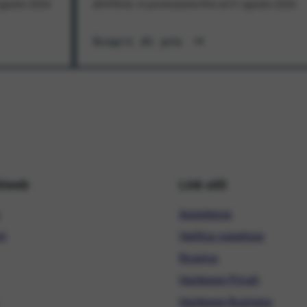
1 agosto 2026
all'offerta. In promozione fino al 31 agosto 2026
Scopri di più
hiweb
Link utili
Assistenza
ni
Verifica copertura
Ricarica
Hardware Privati
Hardware Business