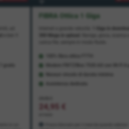
FIBRA Ottica 1 Giga
miti, ad
Internet a grande velocità:
1 Giga in downlo
ad
e ben
1
300 Mega in upload
. Naviga, gioca, scarica 
carica file, sempre in modo fluido.
100% fibra ottica FTTH
 gratis
Modem FRITZ!Box 7530 AX con Wi-Fi 6 g
Nessun vincolo di durata minima
Assistenza dedicata
29,95 €
24,95 €
al mese
ento in cui
Prezzo bloccato per 3 mesi da quando aderisci