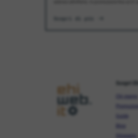
aderisci all'offerta. In promozione fino al 3
Scopri di più
Scopri E
Chi siamo
Promozio
Guide
Blog
Glossario