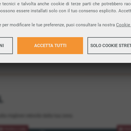
 tecnici e talvolta anche cookie di terze parti che potrebbero racco
ione.
 possono essere installati solo con il tuo consenso esplicito. Accet
 per modificare le tue preferenze, puoi consultare la nostra
Cookie 
NI
ACCETTA TUTTI
SOLO COOKIE STRE
Maggiori 
Maggiori 
L
lla migliore velocità dalla tua zona.
PROMOZIONE
PRO