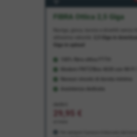
FIBRA Ottica 2,5 Giga
Naviga, gioca, lavora e divertiti senza li
altissima velocità:
2,5 Giga in downlo
Giga in upload
100% fibra ottica FTTH
Modem FRITZ!Box 4630 con Wi-Fi 7
Nessun vincolo di durata minima
Assistenza dedicata
34,95 €
29,95 €
al mese
Per sempre! Il prezzo è bloccato dal mom