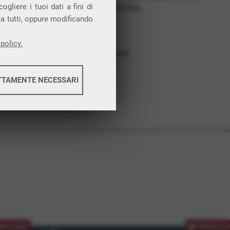
gliere i tuoi dati a fini di
costruiamo futuro. In Italia.
ta tutti, oppure modificando
Affidabilità
Nessun vincolo
policy.
Assistenza dedicata
TTAMENTE NECESSARI
informazioni
informazioni
MOZIONE
PROMOZIO