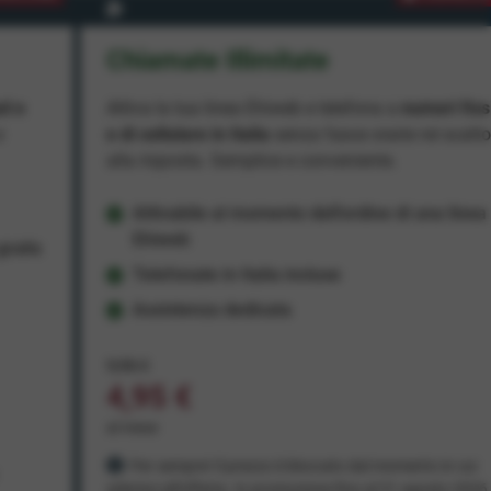
Chiamate Illimitate
ad e
Attiva la tua linea Ehiweb e telefona a
numeri fiss
e
e di cellulare in Italia
senza fasce orarie né scatt
alla risposta. Semplice e conveniente.
Attivabile al momento dell'ordine di una linea
Ehiweb
ratis
Telefonate in Italia incluse
Assistenza dedicata
9,95 €
4,95 €
al mese
Per sempre! Il prezzo è bloccato dal momento in cui
aderisci all'offerta. In promozione fino al 31 agosto 2026