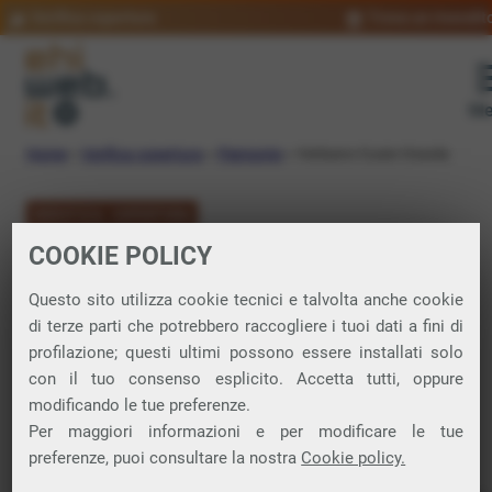
Verifica copertura
Trova un rivendit
Me
Home
»
Verifica copertura
»
Piemonte
»
Verbano-Cusio-Ossola
VERIFICA COPERTURA
COOKIE POLICY
FIBRA nella
Questo sito utilizza cookie tecnici e talvolta anche cookie
provincia del
di terze parti che potrebbero raccogliere i tuoi dati a fini di
profilazione; questi ultimi possono essere installati solo
Verbano-Cusio-
con il tuo consenso esplicito. Accetta tutti, oppure
modificando le tue preferenze.
Ossola
Per maggiori informazioni e per modificare le tue
preferenze, puoi consultare la nostra
Cookie policy.