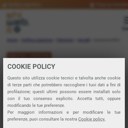
Verifica copertura
Trova un rivendit
Me
Home
»
Verifica copertura
»
Piemonte
»
Vercelli
»
Casanova Elvo
VERIFICA COPERTURA
COOKIE POLICY
FIBRA a Casanova
Questo sito utilizza cookie tecnici e talvolta anche cookie
Elvo
di terze parti che potrebbero raccogliere i tuoi dati a fini di
profilazione; questi ultimi possono essere installati solo
con il tuo consenso esplicito. Accetta tutti, oppure
Verifica la copertura di Fibra Ottica nel
modificando le tue preferenze.
Per maggiori informazioni e per modificare le tue
comune di Casanova Elvo
preferenze, puoi consultare la nostra
Cookie policy.