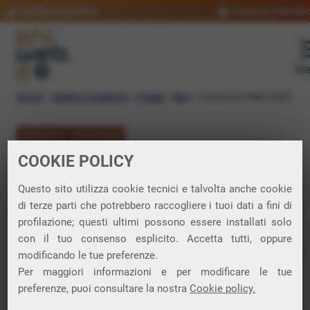
Verifica copertura
Trova un rivendit
Me
Home
»
Verifica copertura
»
Puglia
»
Bari
»
Acquaviva delle Fonti
VERIFICA COPERTURA
COOKIE POLICY
FIBRA a Acquaviva
Questo sito utilizza cookie tecnici e talvolta anche cookie
delle Fonti
di terze parti che potrebbero raccogliere i tuoi dati a fini di
profilazione; questi ultimi possono essere installati solo
con il tuo consenso esplicito. Accetta tutti, oppure
Verifica la copertura di Fibra Ottica nel
modificando le tue preferenze.
Per maggiori informazioni e per modificare le tue
comune di Acquaviva delle Fonti
preferenze, puoi consultare la nostra
Cookie policy.