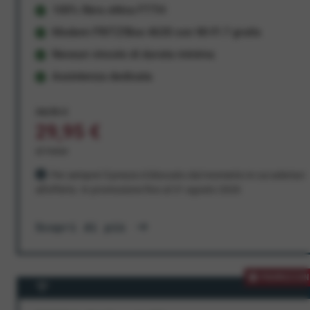
100% fibra ottica FTTH
Modem FRITZ!Box 4630 con Wi-Fi 7 gratis
Nessun vincolo di durata minima
Assistenza dedicata
34,95 €
29,95 €
al mese
Per sempre! Il prezzo è bloccato dal momento in cui aderisci
all'offerta. In promozione fino al 31 agosto 2026
Scopri di più
PROMOZION