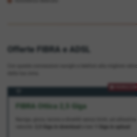
Assistenza dedicata
Offerte FIBRA e ADSL
Con queste connessioni navighi e telefoni alla migliore veloc
dalla tua zona.
PROMOZION
FIBRA Ottica 2,5 Giga
Naviga, gioca, lavora e divertiti senza limiti, ad altissima
velocità:
2,5 Giga in download
e ben
1 Giga in upload