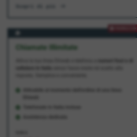
Scopri di più
PROMOZION
Chiamate Illimitate
Attiva la tua linea Ehiweb e telefona a
numeri fissi e di
cellulare in Italia
senza fasce orarie né scatto alla
risposta. Semplice e conveniente.
Attivabile al momento dell'ordine di una linea
Ehiweb
Telefonate in Italia incluse
Assistenza dedicata
9,95 €