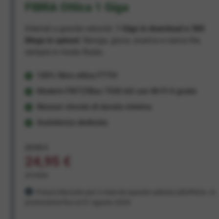
FIBRA Ottica 1 Giga
Internet a grande velocità:
1 Giga in download e 300
Mega in upload
. Naviga, gioca, scarica e carica file,
sempre in modo fluido.
100% fibra ottica FTTH
Modem FRITZ!Box 7530 AX con Wi-Fi 6 gratis
Nessun vincolo di durata minima
Assistenza dedicata
29,95 €
24,95 €
al mese
Prezzo bloccato per 3 mesi da quando aderisci all'offerta. In
promozione fino al 31 agosto 2026