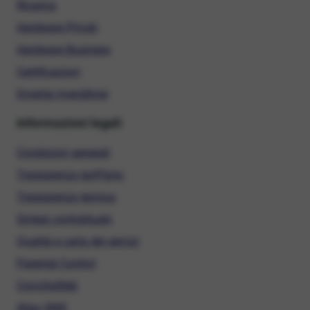
Ricarica
Hardware Privati
Hardware Business
Certificazioni
Diventa rivenditore
Informazioni legali
Condizioni generali
Trasparenza tariffaria
Trasparenza tecnica
Sintesi contrattuale
Qualità e carta dei servizi
Parental Control
ConciliaWeb
Alias SMS