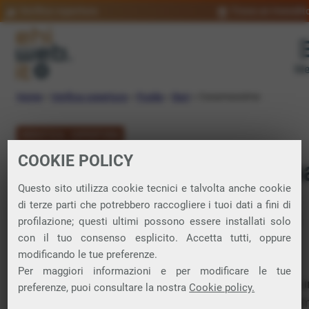
Verifica copertura
Trova un rivendit
Me
Home
»
Verifica copertura
»
Puglia
»
Bari
»
Casamassima
VERIFICA COPERTURA
COOKIE POLICY
FIBRA a Casamassim
Questo sito utilizza cookie tecnici e talvolta anche cookie
di terze parti che potrebbero raccogliere i tuoi dati a fini di
Verifica la copertura di Fibra Ottica nel
profilazione; questi ultimi possono essere installati solo
con il tuo consenso esplicito. Accetta tutti, oppure
comune di Casamassima
modificando le tue preferenze.
Per maggiori informazioni e per modificare le tue
In questa pagina puoi verificare dove si può attivare 
preferenze, puoi consultare la nostra
Cookie policy.
connessione internet FIBRA nella città di Casamassi