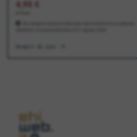
4,95 €
al mese
Per sempre! Il prezzo è bloccato dal momento in cui aderisci
all'offerta. In promozione fino al 31 agosto 2026
Scopri di più