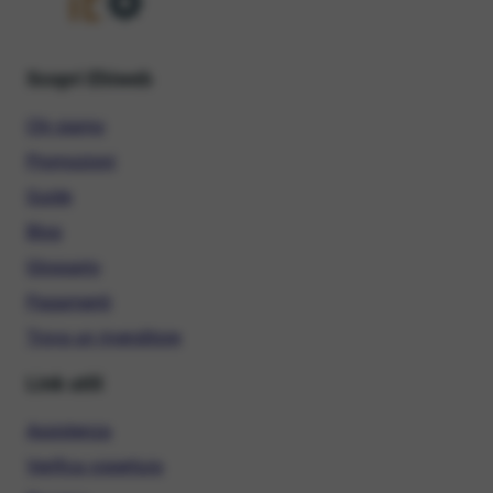
Scopri Ehiweb
Chi siamo
Promozioni
Guide
Blog
Glossario
Pagamenti
Trova un rivenditore
Link utili
Assistenza
Verifica copertura