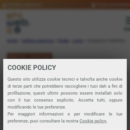
Verifica copertura
Trova un rivendit
Me
Home
»
Verifica copertura
»
Puglia
»
Lecce
»
Carpignano Salentino
VERIFICA COPERTURA
COOKIE POLICY
FIBRA a Carpignano
Questo sito utilizza cookie tecnici e talvolta anche cookie
Salentino
di terze parti che potrebbero raccogliere i tuoi dati a fini di
profilazione; questi ultimi possono essere installati solo
con il tuo consenso esplicito. Accetta tutti, oppure
Verifica la copertura di Fibra Ottica nel
modificando le tue preferenze.
Per maggiori informazioni e per modificare le tue
comune di Carpignano Salentino
preferenze, puoi consultare la nostra
Cookie policy.