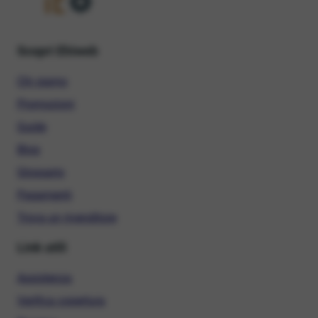
Scopri Ehiweb
Chi siamo
Promozioni
Guide
Blog
Glossario
Pagamenti
Trova un rivenditore
Link utili
Assistenza
Verifica copertura