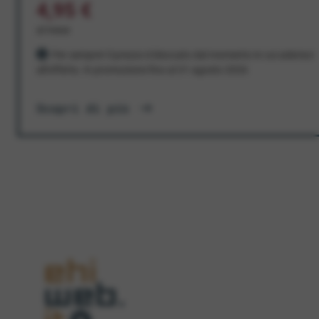
4,95 €
al mese
Per sempre! Il prezzo è bloccato dal momento in cui aderisci
all'offerta. In promozione fino al 31 agosto 2026
Scopri di più