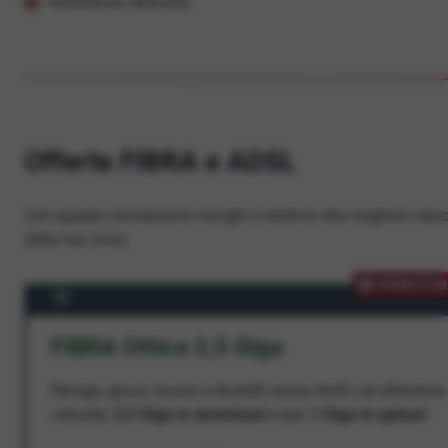
Assistenza dedicata
Offerte FIBRA e ADSL
Con queste connessioni navighi e telefoni alla migliore veloc
dalla tua zona.
PROMOZION
FIBRA Ottica 2,5 Giga
Naviga, gioca, lavora e divertiti senza limiti, ad altissima
velocità:
2,5 Giga in download
e ben
1 Giga in upload