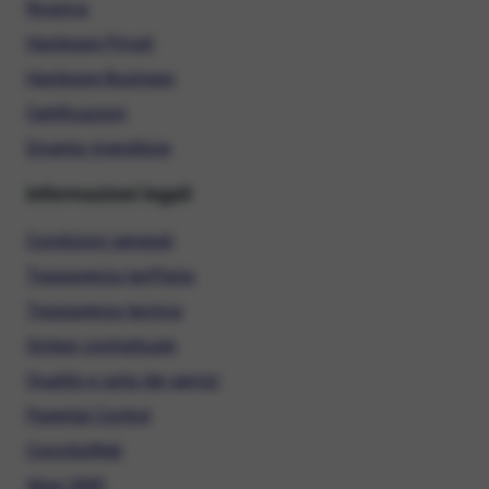
Ricarica
Hardware Privati
Hardware Business
Certificazioni
Diventa rivenditore
Informazioni legali
Condizioni generali
Trasparenza tariffaria
Trasparenza tecnica
Sintesi contrattuale
Qualità e carta dei servizi
Parental Control
ConciliaWeb
Alias SMS