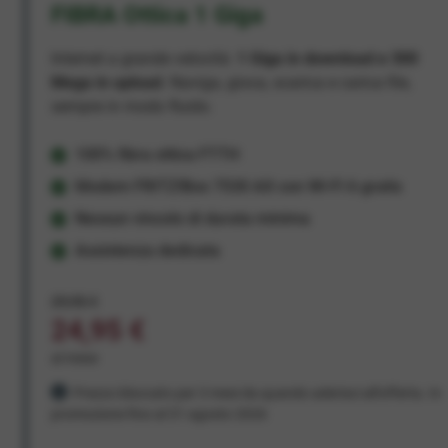
FIBRA Ottica 1 Giga
Internet a grande velocità:
1 Giga in download e 300
Mega in upload
. Naviga, gioca, scarica e carica file,
sempre in modo fluido.
100% fibra ottica FTTH
Modem FRITZ!Box 7530 AX con Wi-Fi 6 gratis
Nessun vincolo di durata minima
Assistenza dedicata
29,95 €
24,95 €
al mese
Prezzo bloccato per 3 mesi da quando aderisci all'offerta. In
promozione fino al 31 agosto 2026