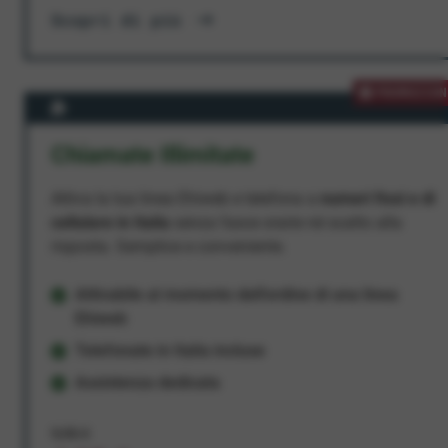
Scopri di più
PROMOZION
Chiamate Illimitate
Attiva la tua linea Ehiweb e telefona a
numeri fissi e di
cellulare in Italia
senza fasce orarie né scatto alla
risposta. Semplice e conveniente.
Attivabile al momento dell'ordine di una linea
Ehiweb
Telefonate in Italia incluse
Assistenza dedicata
9,95 €