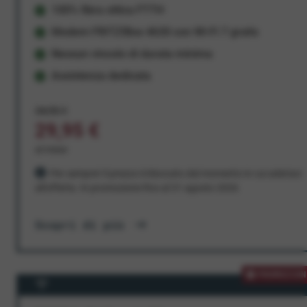
100% fibra ottica FTTH
Modem FRITZ!Box 4630 con Wi-Fi 7 gratis
Nessun vincolo di durata minima
Assistenza dedicata
34,95 €
29,95 €
al mese
Per sempre! Il prezzo è bloccato dal momento in cui aderisci
all'offerta. In promozione fino al 31 agosto 2026
Scopri di più
PROMOZION