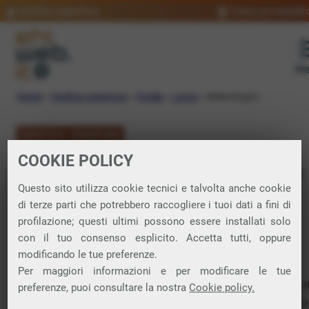
Verifica copertura
Trova un rivendit
Me
Home
»
Verifica copertura
»
Puglia
»
Lecce
»
Melendugno
VERIFICA COPERTURA
COOKIE POLICY
FIBRA a Melendugno
Questo sito utilizza cookie tecnici e talvolta anche cookie
di terze parti che potrebbero raccogliere i tuoi dati a fini di
Verifica la copertura di Fibra Ottica nel
profilazione; questi ultimi possono essere installati solo
con il tuo consenso esplicito. Accetta tutti, oppure
comune di Melendugno
modificando le tue preferenze.
Per maggiori informazioni e per modificare le tue
In questa pagina puoi verificare dove si può attivare 
preferenze, puoi consultare la nostra
Cookie policy.
connessione internet FIBRA nella città di Melendugno