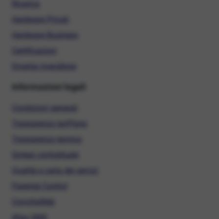
Ricarica
Hardware Privati
Hardware Business
Certificazioni
Diventa rivenditore
Informazioni legali
Condizioni generali
Trasparenza tariffaria
Trasparenza tecnica
Sintesi contrattuale
Qualità e carta dei servizi
Parental Control
ConciliaWeb
Alias SMS