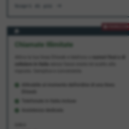
Scopri di più
PROMOZION
Chiamate Illimitate
Attiva la tua linea Ehiweb e telefona a
numeri fissi e di
cellulare in Italia
senza fasce orarie né scatto alla
risposta. Semplice e conveniente.
Attivabile al momento dell'ordine di una linea
Ehiweb
Telefonate in Italia incluse
Assistenza dedicata
9,95 €