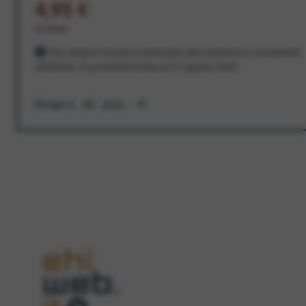
4,95 €
al mese
Per sempre! Il prezzo è bloccato dal momento in cui aderisci
all'offerta. In promozione fino al 31 agosto 2026
Scopri di più