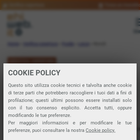
Verifica copertura
Trova un rivendit
Me
Home
»
Verifica copertura
»
Puglia
»
Lecce
»
Novoli
VERIFICA COPERTURA
COOKIE POLICY
FIBRA a Novoli
Questo sito utilizza cookie tecnici e talvolta anche cookie
di terze parti che potrebbero raccogliere i tuoi dati a fini di
Verifica la copertura di Fibra Ottica nel
profilazione; questi ultimi possono essere installati solo
con il tuo consenso esplicito. Accetta tutti, oppure
comune di Novoli
modificando le tue preferenze.
Per maggiori informazioni e per modificare le tue
In questa pagina puoi verificare dove si può attivare 
preferenze, puoi consultare la nostra
Cookie policy.
connessione internet FIBRA nella città di Novoli in