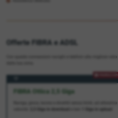
Assistenza dedicata
Offerte FIBRA e ADSL
Con queste connessioni navighi e telefoni alla migliore veloc
dalla tua zona.
PROMOZION
FIBRA Ottica 2,5 Giga
Naviga, gioca, lavora e divertiti senza limiti, ad altissima
velocità:
2,5 Giga in download
e ben
1 Giga in upload