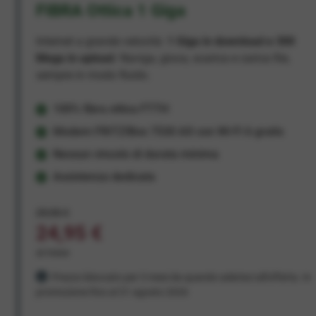
FIBRA Ottica 1 Giga
Internet a grande velocità:
1 Giga in download e 300
Mega in upload
. Naviga, gioca, scarica e carica file,
sempre in modo fluido.
100% fibra ottica FTTH
Modem FRITZ!Box 7530 AX con Wi-Fi 6 gratis
Nessun vincolo di durata minima
Assistenza dedicata
29,95 €
24,95 €
al mese
Prezzo bloccato per 3 mesi da quando aderisci all'offerta. In
promozione fino al 31 agosto 2026