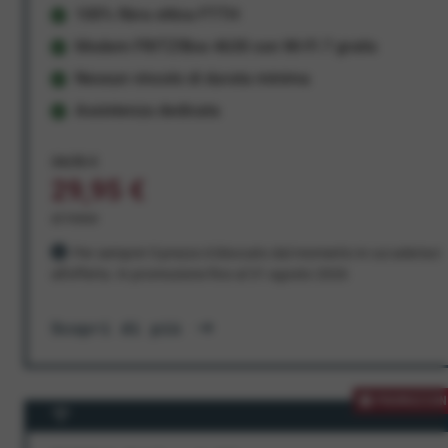
100% fibra ottica FTTH
Modem FRITZ!Box 4630 con Wi-Fi 7 gratis
Nessun vincolo di durata minima
Assistenza dedicata
34,95 €
29,95 €
al mese
Per sempre! Il prezzo è bloccato dal momento in cui aderisci
all'offerta. In promozione fino al 31 agosto 2026
Scopri di più
PROMOZION