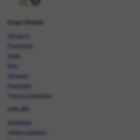
Scopri Ehiweb
Chi siamo
Promozioni
Guide
Blog
Glossario
Pagamenti
Trova un rivenditore
Link utili
Assistenza
Verifica copertura