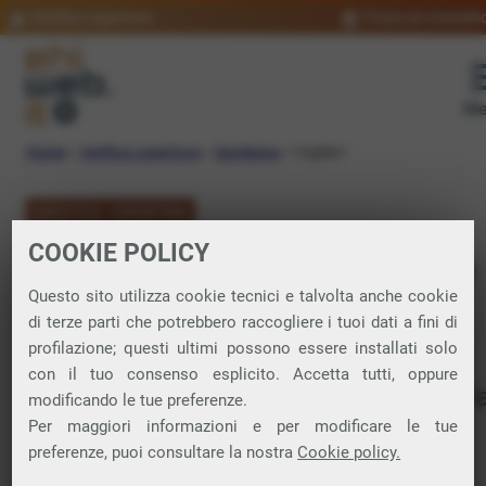
Verifica copertura
Trova un rivendit
Me
Home
»
Verifica copertura
»
Sardegna
»
Cagliari
VERIFICA COPERTURA
COOKIE POLICY
FIBRA a Cagliari e
Questo sito utilizza cookie tecnici e talvolta anche cookie
Provincia
di terze parti che potrebbero raccogliere i tuoi dati a fini di
profilazione; questi ultimi possono essere installati solo
con il tuo consenso esplicito. Accetta tutti, oppure
Verifica la copertura di Fibra Ottica nell
modificando le tue preferenze.
Per maggiori informazioni e per modificare le tue
provincia di Cagliari
preferenze, puoi consultare la nostra
Cookie policy.