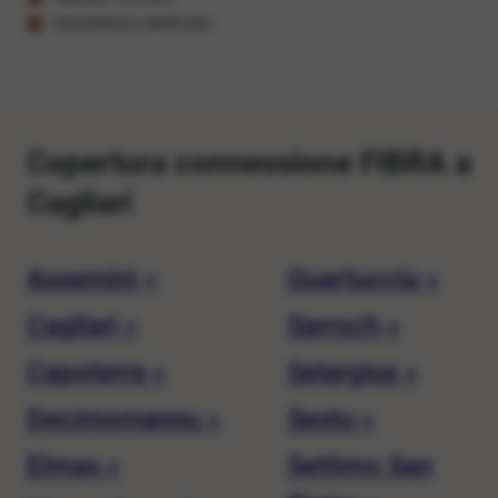
Assistenza dedicata
Copertura connessione FIBRA a
Cagliari
Assemini »
Quartucciu »
Cagliari »
Sarroch »
Capoterra »
Selargius »
Decimomannu »
Sestu »
Elmas »
Settimo San