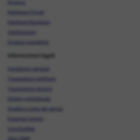
Ricarica
Hardware Privati
Hardware Business
Certificazioni
Diventa rivenditore
Informazioni legali
Condizioni generali
Trasparenza tariffaria
Trasparenza tecnica
Sintesi contrattuale
Qualità e carta dei servizi
Parental Control
ConciliaWeb
Alias SMS