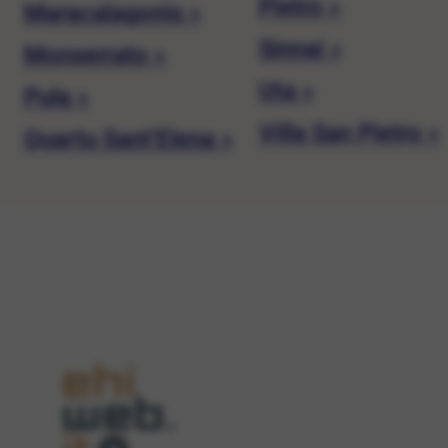
Pietro »
Maracalagonis »
Sinnai »
Monserrato »
Uta »
Pula »
Villa San Pietro »
Quartu Sant’Elena »