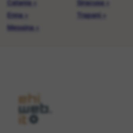
Catania »
Siracusa »
Enna »
Trapani »
Messina »