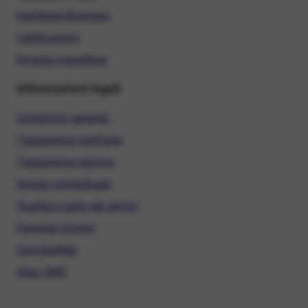
Hardware Business
Certificazioni
Diventa rivenditore
Informazioni legali
Condizioni generali
Trasparenza tariffaria
Trasparenza tecnica
Sintesi contrattuale
Qualità e carta dei servizi
Parental Control
ConciliaWeb
Alias SMS