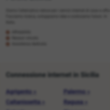
Siamo l'alternativa veloce per i servizi internet di casa e uffic
Facciamo ricerca, sviluppiamo idee e costruiamo futuro. In
Italia.
Affidabilità
Nessun vincolo
Assistenza dedicata
Connessione internet in Sicilia
Agrigento »
Palermo »
Caltanissetta »
Ragusa »