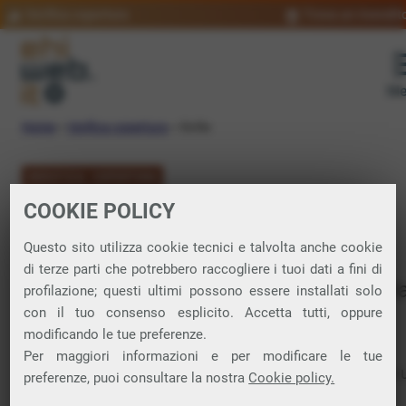
Verifica copertura
Trova un rivendit
Me
Home
»
Verifica copertura
»
Sicilia
VERIFICA COPERTURA
COOKIE POLICY
FIBRA in Sicilia
Questo sito utilizza cookie tecnici e talvolta anche cookie
di terze parti che potrebbero raccogliere i tuoi dati a fini di
Verifica la copertura di Fibra Ottica nell
profilazione; questi ultimi possono essere installati solo
con il tuo consenso esplicito. Accetta tutti, oppure
regione Sicilia
modificando le tue preferenze.
Per maggiori informazioni e per modificare le tue
Da questa pagina puoi verificare dove si può attivare
preferenze, puoi consultare la nostra
Cookie policy.
connessione internet FIBRA nella regione Sicilia.