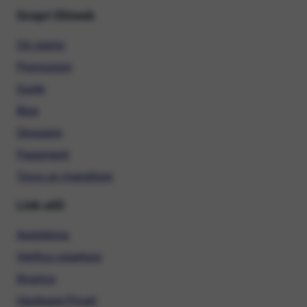
Scopri Ehiweb
Chi siamo
Promozioni
Guide
Blog
Glossario
Pagamenti
Trova un rivenditore
Link utili
Assistenza
Verifica copertura
Ricarica
Hardware Privati