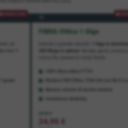
lla migliore velocità dalla tua zona.
PROMOZIONE
PRO
FIBRA Ottica 1 Giga
miti, ad
Internet a grande velocità:
1 Giga in downlo
ad
e ben
1
300 Mega in upload
. Naviga, gioca, scarica 
carica file, sempre in modo fluido.
100% fibra ottica FTTH
 gratis
Modem FRITZ!Box 7530 AX con Wi-Fi 6 g
Nessun vincolo di durata minima
Assistenza dedicata
29,95 €
24,95 €