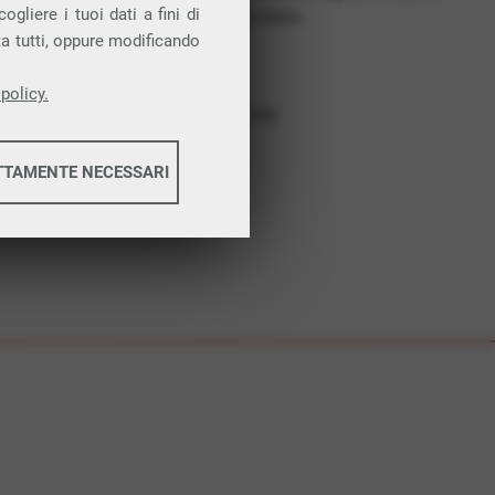
gliere i tuoi dati a fini di
costruiamo futuro. In Italia.
ta tutti, oppure modificando
Affidabilità
Nessun vincolo
policy.
Assistenza dedicata
TTAMENTE NECESSARI
informazioni
informazioni