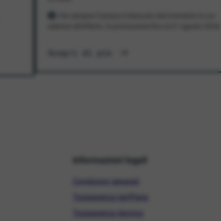
Per sempre! Il prezzo è bloccato dal momento in cui
aderisci all'offerta. In promozione fino al 31 agosto 2026
Scopri di più
Informazioni legali
Condizioni generali
Trasparenza tariffaria
Trasparenza tecnica