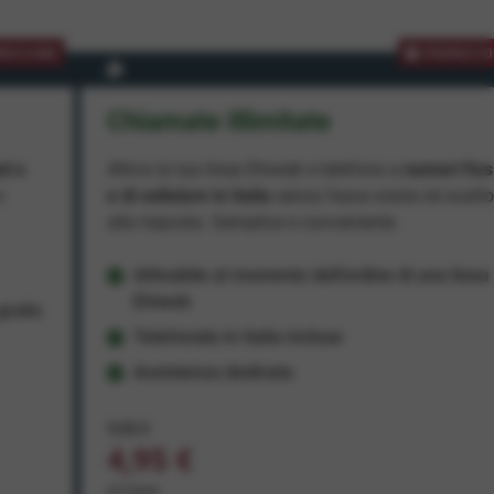
MOZIONE
PROMOZIO
Chiamate Illimitate
ad e
Attiva la tua linea Ehiweb e telefona a
numeri fiss
e
e di cellulare in Italia
senza fasce orarie né scatt
alla risposta. Semplice e conveniente.
Attivabile al momento dell'ordine di una linea
Ehiweb
ratis
Telefonate in Italia incluse
Assistenza dedicata
9,95 €
4,95 €
al mese