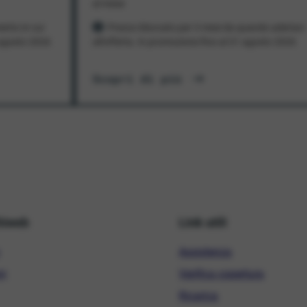
al mese
ento in cui
Prezzo bloccato per 3 mesi da quando aderisci
1 agosto 2026
all'offerta. In promozione fino al 31 agosto 2026
Scopri di più
hiweb
Link utili
Assistenza
ni
Verifica copertura
Ricarica