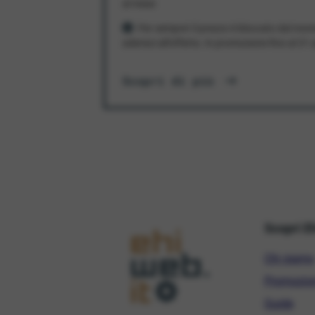
al mese
Per sempre! Il prezzo è bloccato dal mom
aderisci all'offerta. In promozione fino al 3
Scopri di più
Scopri E
Chi siamo
Promozio
Guide