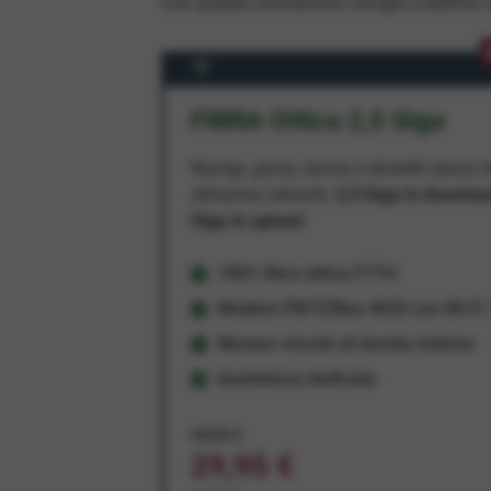
Con queste connessioni navighi e telefoni a
FIBRA Ottica 2,5 Giga
Naviga, gioca, lavora e divertiti senza li
altissima velocità:
2,5 Giga in downlo
Giga in upload
100% fibra ottica FTTH
Modem FRITZ!Box 4630 con Wi-Fi 7
Nessun vincolo di durata minima
Assistenza dedicata
34,95 €
29,95 €