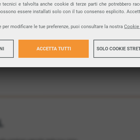
 tecnici e talvolta anche cookie di terze parti che potrebbero racco
 una connessione internet FIBRA nella città di
 possono essere installati solo con il tuo consenso esplicito. Accet
 per modificare le tue preferenze, puoi consultare la nostra
Cookie 
ione.
NI
ACCETTA TUTTI
SOLO COOKIE STRE
Maggiori 
Maggiori 
L