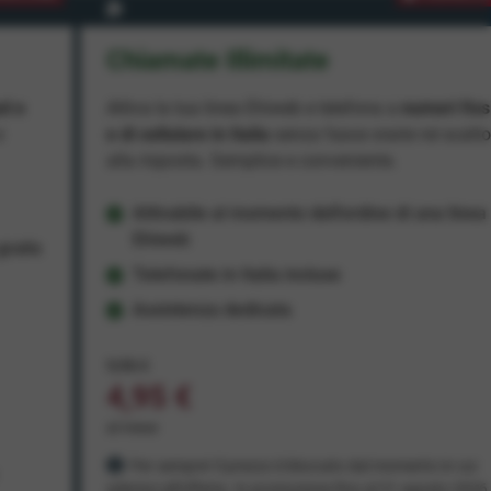
Chiamate Illimitate
ad e
Attiva la tua linea Ehiweb e telefona a
numeri fiss
e
e di cellulare in Italia
senza fasce orarie né scatt
alla risposta. Semplice e conveniente.
Attivabile al momento dell'ordine di una linea
Ehiweb
ratis
Telefonate in Italia incluse
Assistenza dedicata
9,95 €
4,95 €
al mese
Per sempre! Il prezzo è bloccato dal momento in cui
aderisci all'offerta. In promozione fino al 31 agosto 2026