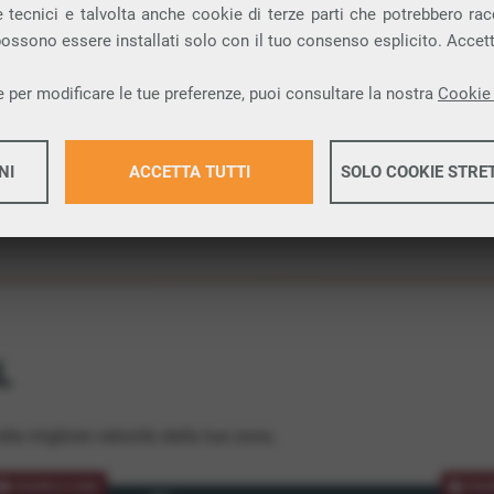
 tecnici e talvolta anche cookie di terze parti che potrebbero racco
ione.
 possono essere installati solo con il tuo consenso esplicito. Accet
 per modificare le tue preferenze, puoi consultare la nostra
Cookie 
NI
ACCETTA TUTTI
SOLO COOKIE STRE
Maggiori 
Maggiori 
L
lla migliore velocità dalla tua zona.
PROMOZIONE
PRO