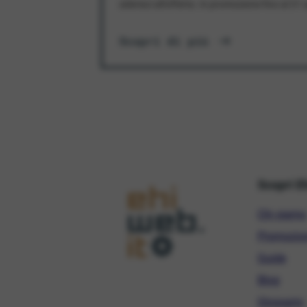
aderisci all'offerta. In promozione fino al 3
Scopri di più
Scopri E
Chi siamo
Promozio
Guide
Blog
Glossario