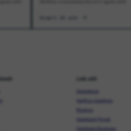
1 agosto 2026
all'offerta. In promozione fino al 31 agosto 2026
Scopri di più
hiweb
Link utili
Assistenza
ni
Verifica copertura
Ricarica
Hardware Privati
Hardware Business