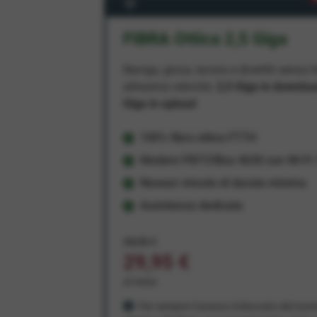
FIBRA Ottica 2,5 Giga
Naviga, gioca, lavora e divertiti senza li
altissima velocità:
2,5 Giga in downlo
Giga in upload
100% fibra ottica FTTH
Modem FRITZ!Box 4630 con Wi-Fi 7
Nessun vincolo di durata minima
Assistenza dedicata
34,95 €
29,95 €
al mese
Per sempre! Il prezzo è bloccato dal mom