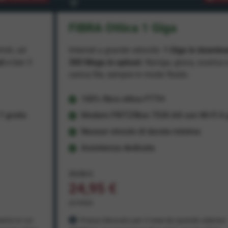
FIBRA Ottica 1 Giga
miti, ad
Internet a grande velocità:
1 Giga in downlo
ad
e ben
1
300 Mega in upload
. Naviga, gioca, scarica 
carica file, sempre in modo fluido.
100% fibra ottica FTTH
 gratis
Modem FRITZ!Box 7530 AX con Wi-Fi 6 g
Nessun vincolo di durata minima
Assistenza dedicata
29,95 €
24,95 €
al mese
ento in cui
Prezzo bloccato per 3 mesi da quando aderisci