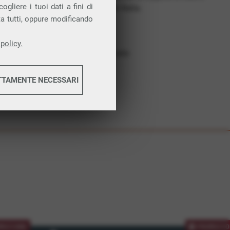
gliere i tuoi dati a fini di
costruiamo futuro. In Italia.
ta tutti, oppure modificando
Affidabilità
Nessun vincolo
policy.
Assistenza dedicata
TTAMENTE NECESSARI
informazioni
informazioni
MOZIONE
PROMOZIO