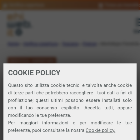
Verifica copertura
Trova un rivendit
Me
Home
»
Verifica copertura
»
Toscana
»
Firenze
»
Montelupo Fiorenti
VERIFICA COPERTURA
COOKIE POLICY
FIBRA a Montelupo
Questo sito utilizza cookie tecnici e talvolta anche cookie
Fiorentino
di terze parti che potrebbero raccogliere i tuoi dati a fini di
profilazione; questi ultimi possono essere installati solo
con il tuo consenso esplicito. Accetta tutti, oppure
Verifica la copertura di Fibra Ottica nel
modificando le tue preferenze.
Per maggiori informazioni e per modificare le tue
comune di Montelupo Fiorentino
preferenze, puoi consultare la nostra
Cookie policy.