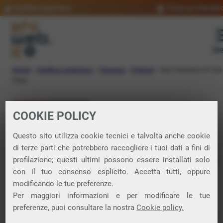
Verifica copertura
Trova un rivendit
Me
Home
»
Verifica copertura
»
Toscana
»
Firenze
»
San Casciano in Val 
Pesa
VERIFICA COPERTURA
COOKIE POLICY
FIBRA a San
Questo sito utilizza cookie tecnici e talvolta anche cookie
di terze parti che potrebbero raccogliere i tuoi dati a fini di
Casciano in Val di
profilazione; questi ultimi possono essere installati solo
Pesa
con il tuo consenso esplicito. Accetta tutti, oppure
modificando le tue preferenze.
Per maggiori informazioni e per modificare le tue
preferenze, puoi consultare la nostra
Cookie policy.
Verifica la copertura di Fibra Ottica nel