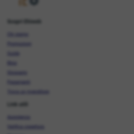
Scopri Ehiweb
Chi siamo
Promozioni
Guide
Blog
Glossario
Pagamenti
Trova un rivenditore
Link utili
Assistenza
Verifica copertura