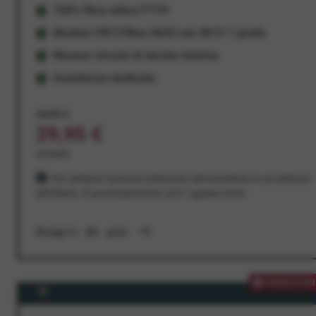
100% fibra ottica FTTH
Modem FRITZ!Box 4630 con Wi-Fi 7 gratis
Nessun vincolo di durata minima
Assistenza dedicata
34,95 €
29,95 €
al mese
Per sempre! Il prezzo è bloccato dal momento in cui aderisci
all'offerta. In promozione fino al 31 agosto 2026
Scopri di più
PROMOZION