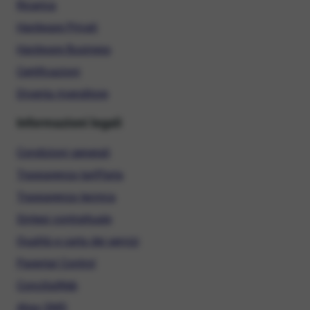
Ricarica
Hardware Privati
Hardware Business
Certificazioni
Diventa rivenditore
Informazioni legali
Condizioni generali
Trasparenza tariffaria
Trasparenza tecnica
Sintesi contrattuale
Qualità e carta dei servizi
Parental Control
ConciliaWeb
Alias SMS