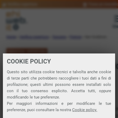
Verifica copertura
Trova un rivendit
Me
Home
»
Verifica copertura
»
Toscana
»
Firenze
»
San Godenzo
VERIFICA COPERTURA
COOKIE POLICY
FIBRA a San Godenz
Questo sito utilizza cookie tecnici e talvolta anche cookie
di terze parti che potrebbero raccogliere i tuoi dati a fini di
Verifica la copertura di Fibra Ottica nel
profilazione; questi ultimi possono essere installati solo
con il tuo consenso esplicito. Accetta tutti, oppure
comune di San Godenzo
modificando le tue preferenze.
Per maggiori informazioni e per modificare le tue
In questa pagina puoi verificare dove si può attivare 
preferenze, puoi consultare la nostra
Cookie policy.
connessione internet FIBRA nella città di San Godenzo