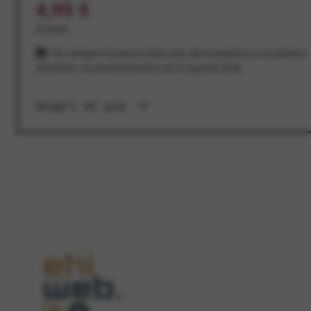
4,95 €
al mese
Per sempre! Il prezzo è bloccato dal momento in cui aderisci
all'offerta. In promozione fino al 31 agosto 2026
Scopri di più