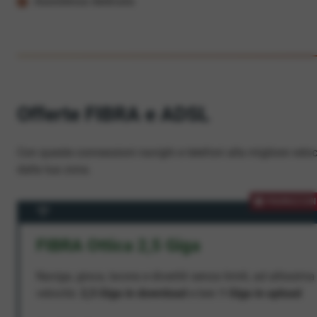
Assistenza dedicata
Offerte FIBRA e ADSL
Con queste connessioni navighi e telefoni alla migliore veloc
dalla tua zona.
PROMOZION
FIBRA Ottica 2,5 Giga
Naviga, gioca, lavora e divertiti senza limiti, ad altissima
velocità:
2,5 Giga in download
e ben
1 Giga in upload