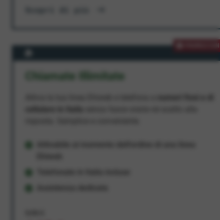
Scopri di più
PROMOZION
Chiamate Illimitate
Attiva la tua linea Ehiweb e telefona a
numeri fissi e di
cellulare in Italia
senza fasce orarie né scatto alla
risposta. Semplice e conveniente.
Attivabile al momento dell'ordine di una linea
Ehiweb
Telefonate in Italia incluse
Assistenza dedicata
9,95 €