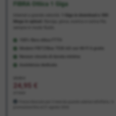
FIBRA Ottica 1 Giga
Internet a grande velocità:
1 Giga in download e 300
Mega in upload
. Naviga, gioca, scarica e carica file,
sempre in modo fluido.
100% fibra ottica FTTH
Modem FRITZ!Box 7530 AX con Wi-Fi 6 gratis
Nessun vincolo di durata minima
Assistenza dedicata
29,95 €
24,95 €
al mese
Prezzo bloccato per 3 mesi da quando aderisci all'offerta. In
promozione fino al 31 agosto 2026