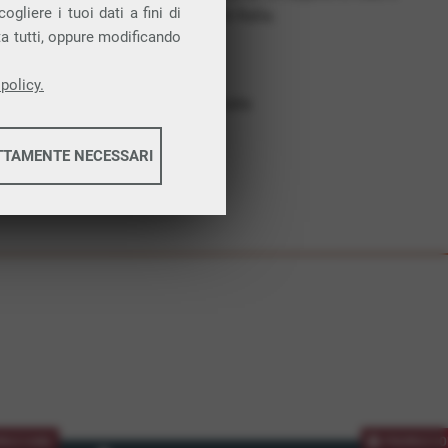
gliere i tuoi dati a fini di
costruiamo futuro. In Italia.
ta tutti, oppure modificando
Affidabilità
Nessun vincolo
policy.
Assistenza dedicata
TTAMENTE NECESSARI
informazioni
informazioni
MOZIONE
PROMOZIO