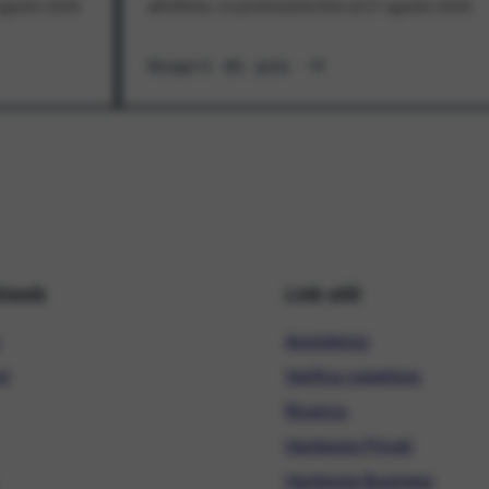
1 agosto 2026
all'offerta. In promozione fino al 31 agosto 2026
Scopri di più
hiweb
Link utili
Assistenza
ni
Verifica copertura
Ricarica
Hardware Privati
Hardware Business