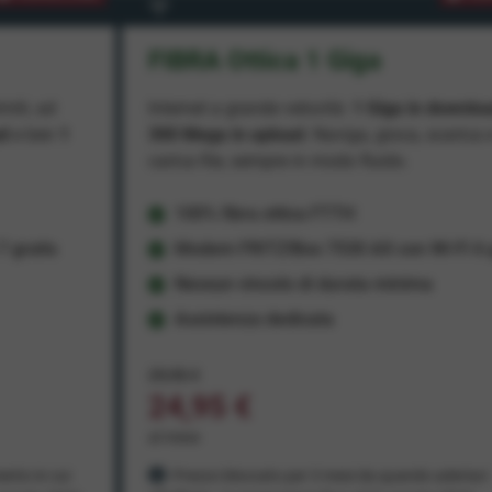
FIBRA Ottica 1 Giga
miti, ad
Internet a grande velocità:
1 Giga in downlo
ad
e ben
1
300 Mega in upload
. Naviga, gioca, scarica 
carica file, sempre in modo fluido.
100% fibra ottica FTTH
 gratis
Modem FRITZ!Box 7530 AX con Wi-Fi 6 g
Nessun vincolo di durata minima
Assistenza dedicata
29,95 €
24,95 €
al mese
ento in cui
Prezzo bloccato per 3 mesi da quando aderisci