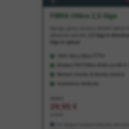
FIBRA Ottica 2,5 Giga
Naviga, gioca, lavora e divertiti senza li
altissima velocità:
2,5 Giga in downlo
Giga in upload
100% fibra ottica FTTH
Modem FRITZ!Box 4630 con Wi-Fi 7
Nessun vincolo di durata minima
Assistenza dedicata
34,95 €
29,95 €
al mese
Per sempre! Il prezzo è bloccato dal mom