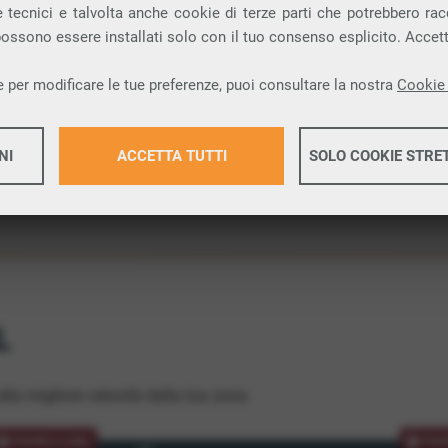
 tecnici e talvolta anche cookie di terze parti che potrebbero racco
ione.
 possono essere installati solo con il tuo consenso esplicito. Accet
 per modificare le tue preferenze, puoi consultare la nostra
Cookie 
NI
ACCETTA TUTTI
SOLO COOKIE STRE
Maggiori 
Maggiori 
L
lla migliore velocità dalla tua zona.
PROMOZIONE
PRO