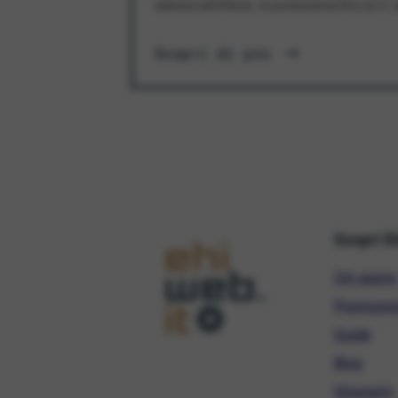
aderisci all'offerta. In promozione fino al 3
Scopri di più
Scopri E
Chi siamo
Promozio
Guide
Blog
Glossario