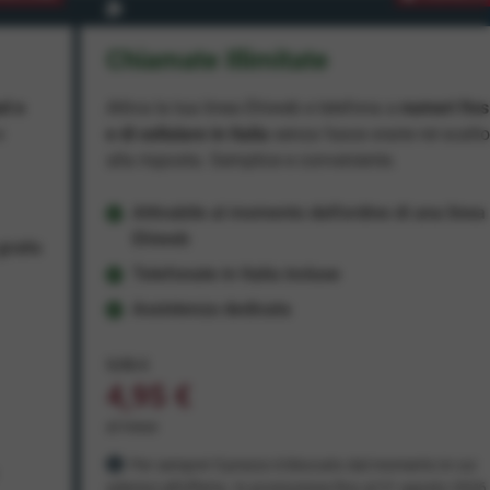
Chiamate Illimitate
ad e
Attiva la tua linea Ehiweb e telefona a
numeri fiss
e
e di cellulare in Italia
senza fasce orarie né scatt
alla risposta. Semplice e conveniente.
Attivabile al momento dell'ordine di una linea
Ehiweb
ratis
Telefonate in Italia incluse
Assistenza dedicata
9,95 €
4,95 €
al mese
Per sempre! Il prezzo è bloccato dal momento in cui
aderisci all'offerta. In promozione fino al 31 agosto 2026