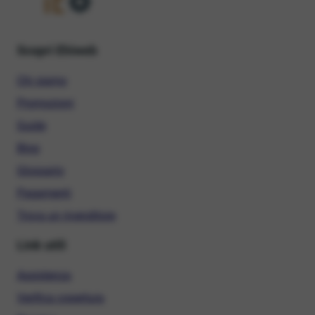
Scopri Ehiweb
Chi siamo
Promozioni
Guide
Blog
Glossario
Pagamenti
Trova un rivenditore
Link utili
Assistenza
Verifica copertura