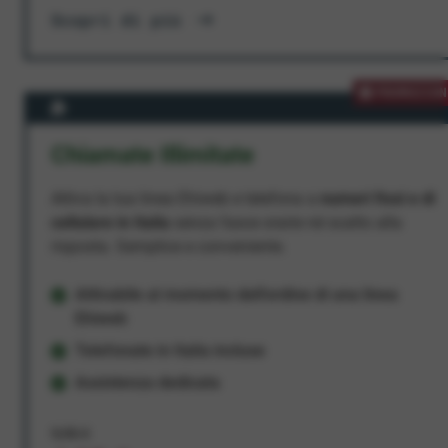
Scopri di più
PROMOZION
Chiamate Illimitate
Attiva la tua linea Ehiweb e telefona a
numeri fissi e di
cellulare in Italia
senza fasce orarie né scatto alla
risposta. Semplice e conveniente.
Attivabile al momento dell'ordine di una linea
Ehiweb
Telefonate in Italia incluse
Assistenza dedicata
9,95 €