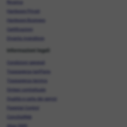
Ricarica
Hardware Privati
Hardware Business
Certificazioni
Diventa rivenditore
Informazioni legali
Condizioni generali
Trasparenza tariffaria
Trasparenza tecnica
Sintesi contrattuale
Qualità e carta dei servizi
Parental Control
ConciliaWeb
Alias SMS