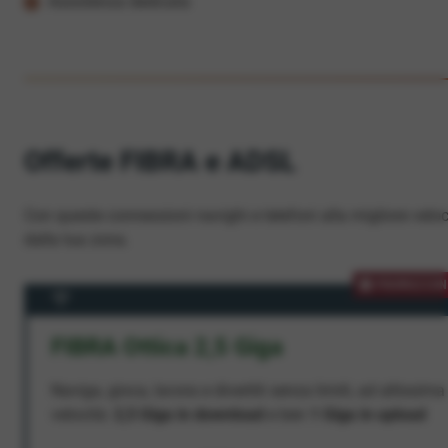
Assistenza dedicata
Offerte FIBRA e ADSL
Con queste connessioni navighi e telefoni alla migliore veloc
dalla tua zona.
PROMOZION
FIBRA Ottica 2,5 Giga
Naviga, gioca, lavora e divertiti senza limiti, ad altissima
velocità:
2,5 Giga in download
e ben
1 Giga in upload