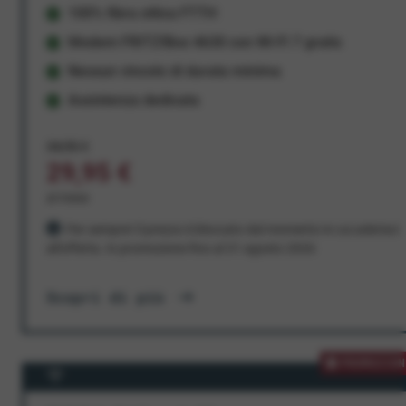
100% fibra ottica FTTH
Modem FRITZ!Box 4630 con Wi-Fi 7 gratis
Nessun vincolo di durata minima
Assistenza dedicata
34,95 €
29,95 €
al mese
Per sempre! Il prezzo è bloccato dal momento in cui aderisci
all'offerta. In promozione fino al 31 agosto 2026
Scopri di più
PROMOZION