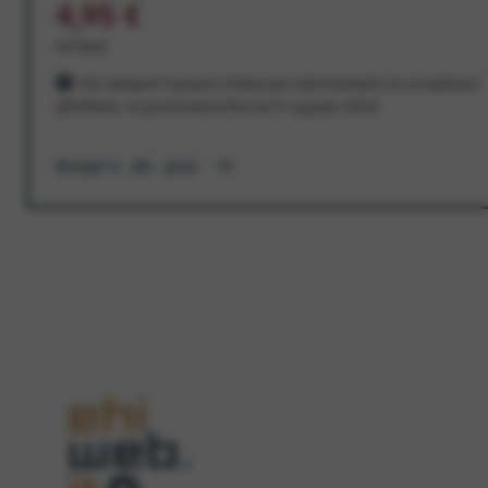
4,95 €
al mese
Per sempre! Il prezzo è bloccato dal momento in cui aderisci
all'offerta. In promozione fino al 31 agosto 2026
Scopri di più