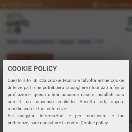
Verifica copertura
Trova un rivendit
Me
Home
»
Verifica copertura
»
Toscana
»
Firenze
»
Vinci
VERIFICA COPERTURA
COOKIE POLICY
FIBRA a Vinci
Questo sito utilizza cookie tecnici e talvolta anche cookie
di terze parti che potrebbero raccogliere i tuoi dati a fini di
Verifica la copertura di Fibra Ottica nel
profilazione; questi ultimi possono essere installati solo
con il tuo consenso esplicito. Accetta tutti, oppure
comune di Vinci
modificando le tue preferenze.
Per maggiori informazioni e per modificare le tue
In questa pagina puoi verificare dove si può attivare 
preferenze, puoi consultare la nostra
Cookie policy.
connessione internet FIBRA nella città di Vinci in