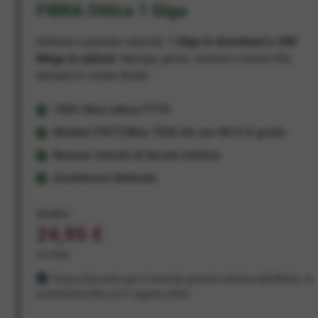
FIBRA Ottica 1 Giga
Internet a grande velocità:
1 Giga in download e 300
Mega in upload
. Naviga, gioca, scarica e carica file,
sempre in modo fluido.
100% fibra ottica FTTH
Modem FRITZ!Box 7530 AX con Wi-Fi 6 gratis
Nessun vincolo di durata minima
Assistenza dedicata
29,95 €
24,95 €
al mese
Prezzo bloccato per 3 mesi da quando aderisci all'offerta. In
promozione fino al 31 agosto 2026