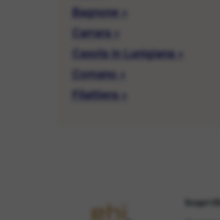
Bagnone »
Carrara »
Casola in Lunigiana »
Comano »
Filattiera »
Scopri E