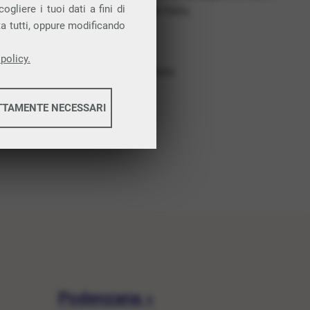
gliere i tuoi dati a fini di
costruiamo futuro. In Italia.
ta tutti, oppure modificando
Affidabilità
Nessun vincolo
policy.
Assistenza dedicata
TTAMENTE NECESSARI
informazioni
informazioni
Podenzana »