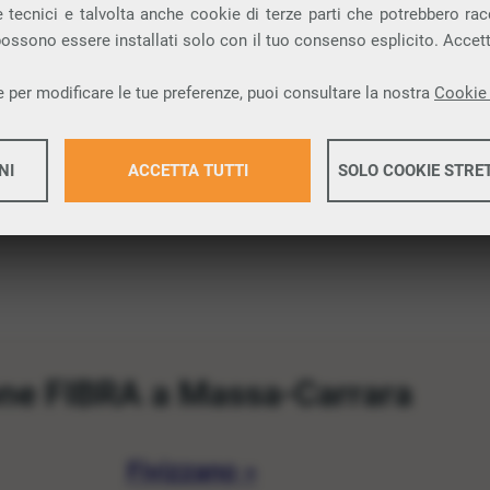
 tecnici e talvolta anche cookie di terze parti che potrebbero racco
e una connessione internet FIBRA nella
 possono essere installati solo con il tuo consenso esplicito. Accet
 per modificare le tue preferenze, puoi consultare la nostra
Cookie 
ione.
NI
ACCETTA TUTTI
SOLO COOKIE STRE
Maggiori 
Maggiori 
ne FIBRA a Massa-Carrara
Fivizzano »