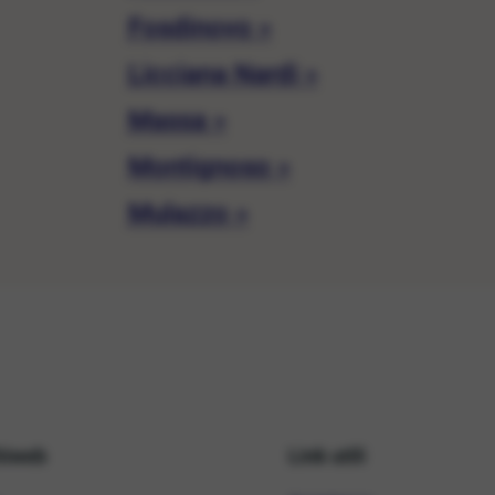
Fosdinovo »
Licciana Nardi »
Massa »
Montignoso »
Mulazzo »
hiweb
Link utili