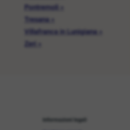
Pontremoli »
Tresana »
Villafranca in Lunigiana »
Zeri »
Informazioni legali