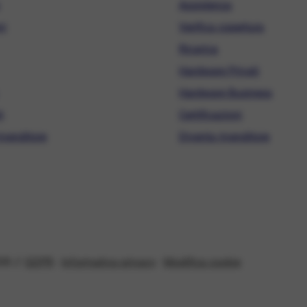
Assistenza
ni
Verifica copertura
Ricarica
Hardware Privati
Hardware Business
i
Certificazioni
ivenditore
Diventa rivenditore
08 //
GDPR
-
Informativa privacy
-
Modifica cookie