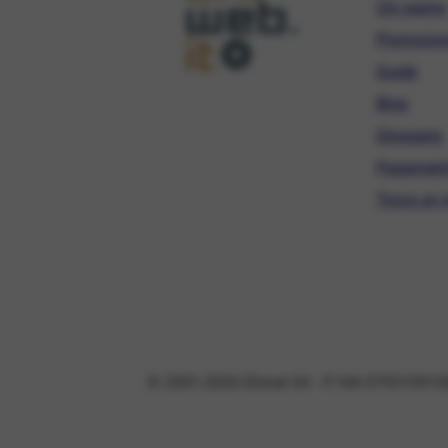
Chi siamo
Promozio
Guide
Blog
Glossario
Pagament
Trova un r
© 2001-2026 Ehinet Srl - P. IVA 079310910