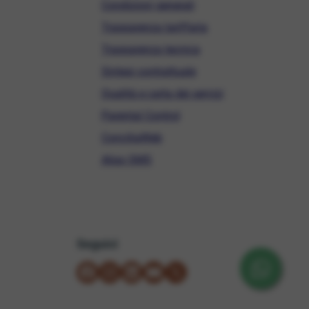
Condizioni generali
Trasparenza tariffaria
Trasparenza tecnica
Sintesi contrattuale
Qualità e carta dei servizi
Parental Control
ConciliaWeb
Alias SMS
Seguici
su Facebook
su Instagram
su LinkedIn
su YouTube
su X