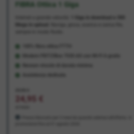
FIBRA Ottica 1 Giga
Internet a grande velocità:
1 Giga in download e 300
Mega in upload
. Naviga, gioca, scarica e carica file,
sempre in modo fluido.
100% fibra ottica FTTH
Modem FRITZ!Box 7530 AX con Wi-Fi 6 gratis
Nessun vincolo di durata minima
Assistenza dedicata
29,95 €
24,95 €
al mese
Prezzo bloccato per 3 mesi da quando aderisci all'offerta. In
promozione fino al 31 agosto 2026