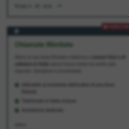
Scopri di più
PROMOZION
Chiamate Illimitate
Attiva la tua linea Ehiweb e telefona a
numeri fissi e di
cellulare in Italia
senza fasce orarie né scatto alla
risposta. Semplice e conveniente.
Attivabile al momento dell'ordine di una linea
Ehiweb
Telefonate in Italia incluse
Assistenza dedicata
9,95 €