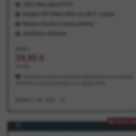
100% fibra ottica FTTH
Modem FRITZ!Box 4630 con Wi-Fi 7 gratis
Nessun vincolo di durata minima
Assistenza dedicata
34,95 €
29,95 €
al mese
Per sempre! Il prezzo è bloccato dal momento in cui aderisci
all'offerta. In promozione fino al 31 agosto 2026
Scopri di più
PROMOZION