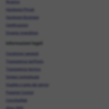
Ricarica
Hardware Privati
Hardware Business
Certificazioni
Diventa rivenditore
Informazioni legali
Condizioni generali
Trasparenza tariffaria
Trasparenza tecnica
Sintesi contrattuale
Qualità e carta dei servizi
Parental Control
ConciliaWeb
Alias SMS