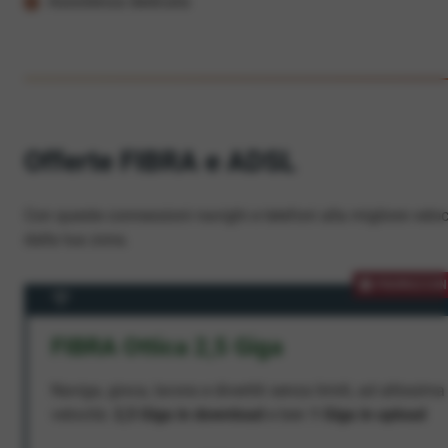
Assistenza dedicata
Offerte FIBRA e ADSL
Con queste connessioni navighi e telefoni alla migliore veloc
dalla tua zona.
PROMOZION
FIBRA Ottica 2,5 Giga
Naviga, gioca, lavora e divertiti senza limiti, ad altissima
velocità:
2,5 Giga in download
e ben
1 Giga in upload