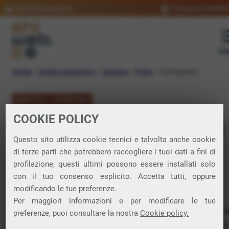
Verifica copertura
Trova un rivendit
Me
Home
»
Verifica copertura
»
Toscana
»
Prato
»
Carmignano
VERIFICA COPERTURA
COOKIE POLICY
FIBRA a Carmignano
Questo sito utilizza cookie tecnici e talvolta anche cookie
di terze parti che potrebbero raccogliere i tuoi dati a fini di
Verifica la copertura di Fibra Ottica nel
profilazione; questi ultimi possono essere installati solo
con il tuo consenso esplicito. Accetta tutti, oppure
comune di Carmignano
modificando le tue preferenze.
Per maggiori informazioni e per modificare le tue
In questa pagina puoi verificare dove si può attivare 
preferenze, puoi consultare la nostra
Cookie policy.
connessione internet FIBRA nella città di Carmignano 