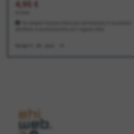
4,95 €
al mese
Per sempre! Il prezzo è bloccato dal momento in cui aderisci
all'offerta. In promozione fino al 31 agosto 2026
Scopri di più