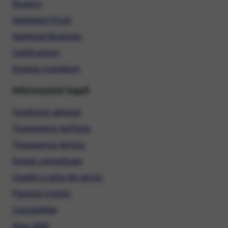
Ricarica
Hardware Privati
Hardware Business
Certificazioni
Diventa rivenditore
Informazioni legali
Condizioni generali
Trasparenza tariffaria
Trasparenza tecnica
Sintesi contrattuale
Qualità e carta dei servizi
Parental Control
ConciliaWeb
Alias SMS