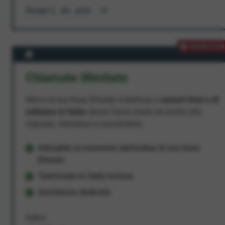
Scopri di più
PROMOZION
Chiamate Illimitate
Attiva la tua linea Ehiweb e telefona a
numeri fissi e di
cellulare in Italia
senza fasce orarie né scatto alla
risposta. Semplice e conveniente.
Attivabile al momento dell'ordine di una linea
Ehiweb
Telefonate in Italia incluse
Assistenza dedicata
9,95 €