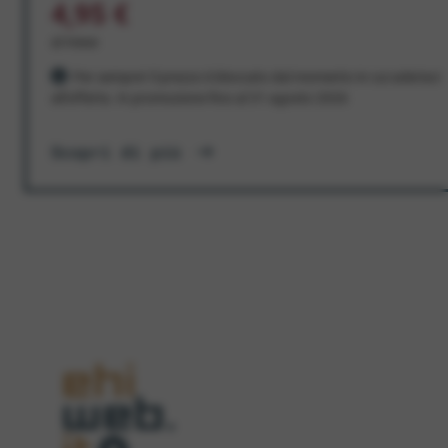
4,95 €
al mese
Per sempre! Il prezzo è bloccato dal momento in cui aderisci
all'offerta. In promozione fino al 31 agosto 2026
Scopri di più