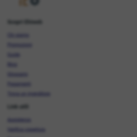
Scopri Ehiweb
Chi siamo
Promozioni
Guide
Blog
Glossario
Pagamenti
Trova un rivenditore
Link utili
Assistenza
Verifica copertura