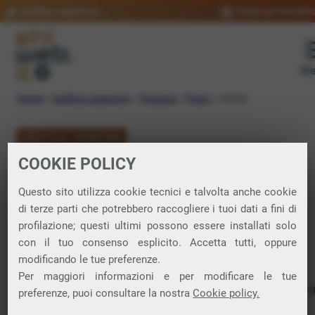
Verifica copertura
Trova un rivendit
Me
Home
»
Verifica copertura
»
Toscana
»
Prato
»
Vernio
VERIFICA COPERTURA
COOKIE POLICY
FIBRA a Vernio
Questo sito utilizza cookie tecnici e talvolta anche cookie
di terze parti che potrebbero raccogliere i tuoi dati a fini di
Verifica la copertura di Fibra Ottica nel
profilazione; questi ultimi possono essere installati solo
con il tuo consenso esplicito. Accetta tutti, oppure
comune di Vernio
modificando le tue preferenze.
Per maggiori informazioni e per modificare le tue
In questa pagina puoi verificare dove si può attivare 
preferenze, puoi consultare la nostra
Cookie policy.
connessione internet FIBRA nella città di Vernio in