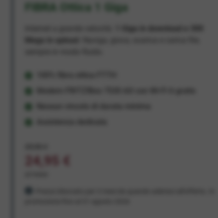
FIBRA Ottica 1 Giga
Internet a grande velocità:
1 Giga in download e 300
Mega in upload
. Naviga, gioca, scarica e carica file,
sempre in modo fluido.
100% fibra ottica FTTH
Modem FRITZ!Box 7530 AX con Wi-Fi 6 gratis
Nessun vincolo di durata minima
Assistenza dedicata
29,95 €
24,95 €
al mese
Prezzo bloccato per 3 mesi da quando aderisci all'offerta. In
promozione fino al 31 agosto 2026