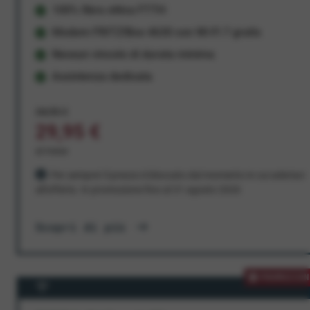
100% fibra ottica FTTH
Modem FRITZ!Box 4630 con Wi-Fi 7 gratis
Nessun vincolo di durata minima
Assistenza dedicata
34,95 €
29,95 €
al mese
Per sempre! Il prezzo è bloccato dal momento in cui aderisci
all'offerta. In promozione fino al 31 agosto 2026
Scopri di più
PROMOZION