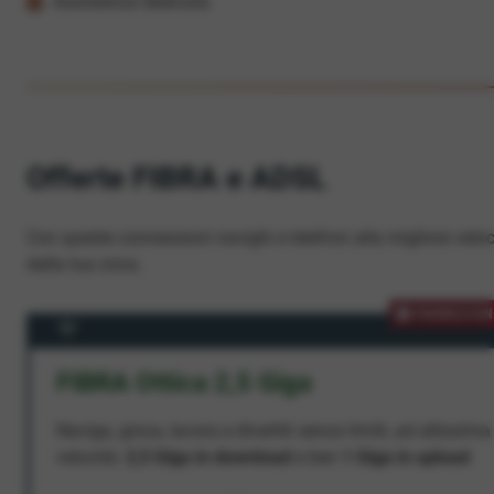
Assistenza dedicata
Offerte FIBRA e ADSL
Con queste connessioni navighi e telefoni alla migliore veloc
dalla tua zona.
PROMOZION
FIBRA Ottica 2,5 Giga
Naviga, gioca, lavora e divertiti senza limiti, ad altissima
velocità:
2,5 Giga in download
e ben
1 Giga in upload