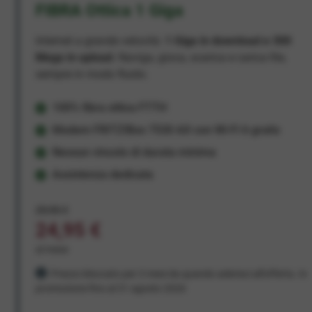
FIBRA Ottica 1 Giga
Internet a grande velocità:
1 Giga in download e 300
Mega in upload
. Naviga, gioca, scarica e carica file,
sempre in modo fluido.
100% fibra ottica FTTH
Modem FRITZ!Box 7530 AX con Wi-Fi 6 gratis
Nessun vincolo di durata minima
Assistenza dedicata
29,95 €
24,95 €
al mese
Prezzo bloccato per 3 mesi da quando aderisci all'offerta. In
promozione fino al 31 agosto 2026