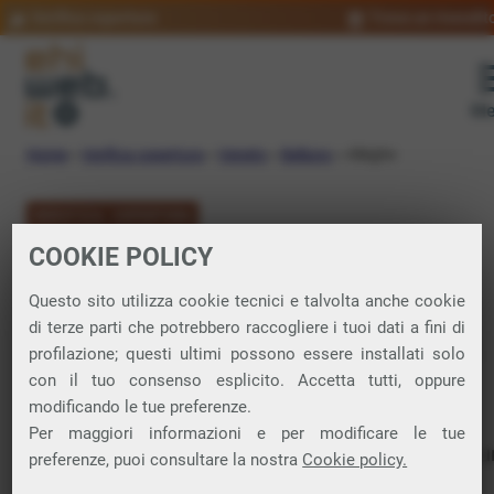
Verifica copertura
Trova un rivendit
Me
Home
»
Verifica copertura
»
Veneto
»
Belluno
»
Alleghe
VERIFICA COPERTURA
COOKIE POLICY
FIBRA a Alleghe
Questo sito utilizza cookie tecnici e talvolta anche cookie
di terze parti che potrebbero raccogliere i tuoi dati a fini di
Verifica la copertura di Fibra Ottica nel
profilazione; questi ultimi possono essere installati solo
con il tuo consenso esplicito. Accetta tutti, oppure
comune di Alleghe
modificando le tue preferenze.
Per maggiori informazioni e per modificare le tue
In questa pagina puoi verificare dove si può attivare 
preferenze, puoi consultare la nostra
Cookie policy.
connessione internet FIBRA nella città di Alleghe in