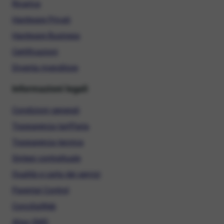
Ricarica
Hardware Privati
Hardware Business
Certificazioni
Diventa rivenditore
Informazioni legali
Condizioni generali
Trasparenza tariffaria
Trasparenza tecnica
Sintesi contrattuale
Qualità e carta dei servizi
Parental Control
ConciliaWeb
Alias SMS