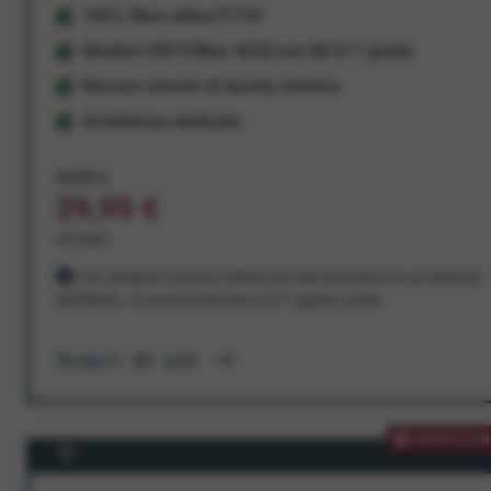
100% fibra ottica FTTH
Modem FRITZ!Box 4630 con Wi-Fi 7 gratis
Nessun vincolo di durata minima
Assistenza dedicata
34,95 €
29,95 €
al mese
Per sempre! Il prezzo è bloccato dal momento in cui aderisci
all'offerta. In promozione fino al 31 agosto 2026
Scopri di più
PROMOZION