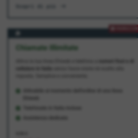
Scopri di più
PROMOZION
Chiamate Illimitate
Attiva la tua linea Ehiweb e telefona a
numeri fissi e di
cellulare in Italia
senza fasce orarie né scatto alla
risposta. Semplice e conveniente.
Attivabile al momento dell'ordine di una linea
Ehiweb
Telefonate in Italia incluse
Assistenza dedicata
9,95 €