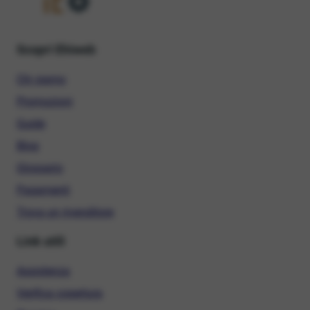
Scopri Ehiweb
Chi siamo
Promozioni
Guide
Blog
Glossario
Pagamenti
Trova un rivenditore
Link utili
Assistenza
Verifica copertura