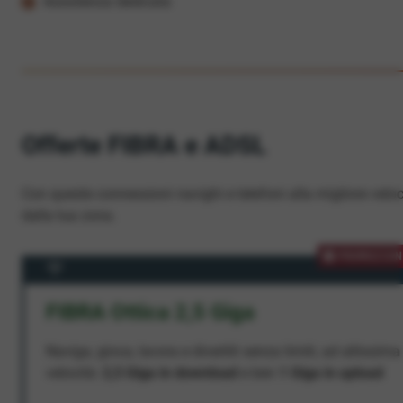
Assistenza dedicata
Offerte FIBRA e ADSL
Con queste connessioni navighi e telefoni alla migliore veloc
dalla tua zona.
PROMOZION
FIBRA Ottica 2,5 Giga
Naviga, gioca, lavora e divertiti senza limiti, ad altissima
velocità:
2,5 Giga in download
e ben
1 Giga in upload