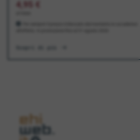
4,95 €
al mese
Per sempre! Il prezzo è bloccato dal momento in cui aderisci
all'offerta. In promozione fino al 31 agosto 2026
Scopri di più