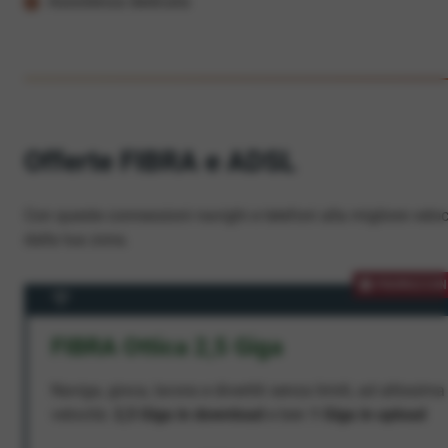
Assistenza dedicata
Offerte FIBRA e ADSL
Con queste connessioni navighi e telefoni alla migliore veloc
dalla tua zona.
PROMOZION
FIBRA Ottica 2,5 Giga
Naviga, gioca, lavora e divertiti senza limiti, ad altissima
velocità:
2,5 Giga in download
e ben
1 Giga in upload