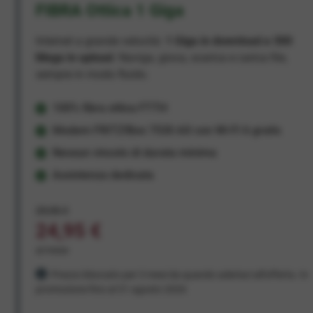
FIBRA Ottica 1 Giga
Internet a grande velocità:
1 Giga in download e 300
Mega in upload
. Naviga, gioca, scarica e carica file,
sempre in modo fluido.
100% fibra ottica FTTH
Modem FRITZ!Box 7530 AX con Wi-Fi 6 gratis
Nessun vincolo di durata minima
Assistenza dedicata
29,95 €
24,95 €
al mese
Prezzo bloccato per 3 mesi da quando aderisci all'offerta. In
promozione fino al 31 agosto 2026