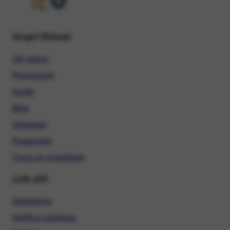
Scopri Ehiweb
Chi siamo
Promozioni
Guide
Blog
Glossario
Pagamenti
Trova un rivenditore
Link utili
Assistenza
Verifica copertura