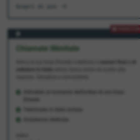
Scopri di più
PROMOZION
Chiamate Illimitate
Attiva la tua linea Ehiweb e telefona a
numeri fissi e di
cellulare in Italia
senza fasce orarie né scatto alla
risposta. Semplice e conveniente.
Attivabile al momento dell'ordine di una linea
Ehiweb
Telefonate in Italia incluse
Assistenza dedicata
9,95 €