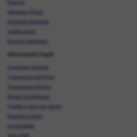
Ricarica
Hardware Privati
Hardware Business
Certificazioni
Diventa rivenditore
Informazioni legali
Condizioni generali
Trasparenza tariffaria
Trasparenza tecnica
Sintesi contrattuale
Qualità e carta dei servizi
Parental Control
ConciliaWeb
Alias SMS