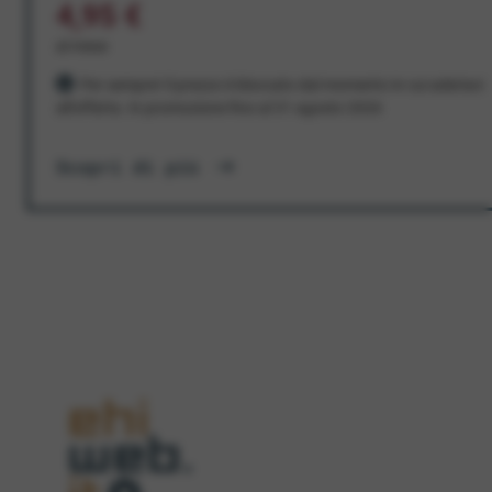
4,95 €
al mese
Per sempre! Il prezzo è bloccato dal momento in cui aderisci
all'offerta. In promozione fino al 31 agosto 2026
Scopri di più