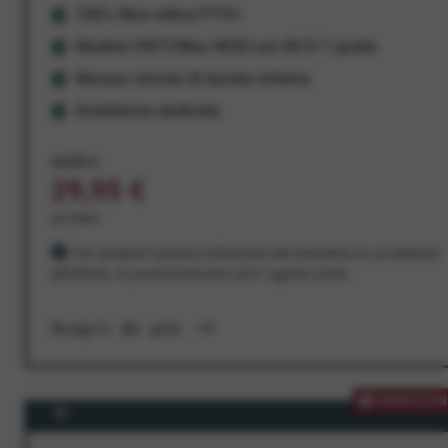
100% fibra ottica FTTH
Modem FRITZ!Box 4630 con Wi-Fi 7 gratis
Nessun vincolo di durata minima
Assistenza dedicata
34,95 €
29,95 €
al mese
Per sempre! Il prezzo è bloccato dal momento in cui aderisci
all'offerta. In promozione fino al 31 agosto 2026
Scopri di più
PROMOZION