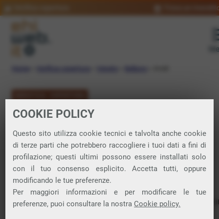
Verifica copertura
Trova un rivendit
Me
Home
»
Verifica copertura
»
Veneto
»
Belluno
»
Arsiè
VERIFICA COPERTURA
COOKIE POLICY
FIBRA a Arsiè
Questo sito utilizza cookie tecnici e talvolta anche cookie
di terze parti che potrebbero raccogliere i tuoi dati a fini di
Verifica la copertura di Fibra Ottica nel
profilazione; questi ultimi possono essere installati solo
con il tuo consenso esplicito. Accetta tutti, oppure
comune di Arsiè
modificando le tue preferenze.
Per maggiori informazioni e per modificare le tue
In questa pagina puoi verificare dove si può attivare 
preferenze, puoi consultare la nostra
Cookie policy.
connessione internet FIBRA nella città di Arsiè in