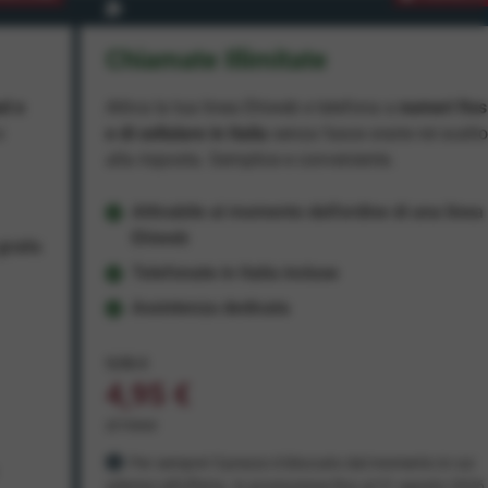
Chiamate Illimitate
ad e
Attiva la tua linea Ehiweb e telefona a
numeri fiss
e
e di cellulare in Italia
senza fasce orarie né scatt
alla risposta. Semplice e conveniente.
Attivabile al momento dell'ordine di una linea
Ehiweb
ratis
Telefonate in Italia incluse
Assistenza dedicata
9,95 €
4,95 €
al mese
Per sempre! Il prezzo è bloccato dal momento in cui
aderisci all'offerta. In promozione fino al 31 agosto 2026