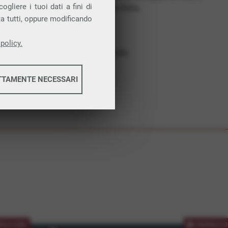
gliere i tuoi dati a fini di
costruiamo futuro. In Italia.
ta tutti, oppure modificando
Affidabilità
Nessun vincolo
policy.
Assistenza dedicata
TTAMENTE NECESSARI
informazioni
informazioni
MOZIONE
PROMOZIO