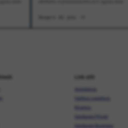
1 agosto 2026
all'offerta. In promozione fino al 31 agosto 2026
Scopri di più
hiweb
Link utili
Assistenza
ni
Verifica copertura
Ricarica
Hardware Privati
Hardware Business