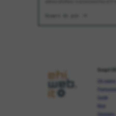
aderisci all'offerta. In promozione fino al 3
Scopri di più
Scopri E
Chi siamo
Promozio
Guide
Blog
Glossario