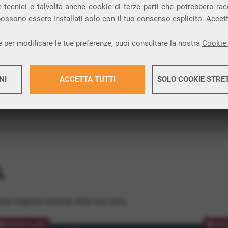
 tecnici e talvolta anche cookie di terze parti che potrebbero racco
ione.
 possono essere installati solo con il tuo consenso esplicito. Accet
 per modificare le tue preferenze, puoi consultare la nostra
Cookie 
NI
ACCETTA TUTTI
SOLO COOKIE STRE
Maggiori 
Maggiori 
L
lla migliore velocità dalla tua zona.
PROMOZIONE
PRO