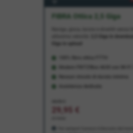
FIBRA Ottica 2,5 Giga
Naviga, gioca, lavora e divertiti senza li
altissima velocità:
2,5 Giga in downlo
Giga in upload
100% fibra ottica FTTH
Modem FRITZ!Box 4630 con Wi-Fi 7
Nessun vincolo di durata minima
Assistenza dedicata
34,95 €
29,95 €
al mese
Per sempre! Il prezzo è bloccato dal mom