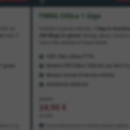
FIBRA Ottica 1 Giga
miti, ad
Internet a grande velocità:
1 Giga in downlo
ad
e ben
1
300 Mega in upload
. Naviga, gioca, scarica 
carica file, sempre in modo fluido.
100% fibra ottica FTTH
 gratis
Modem FRITZ!Box 7530 AX con Wi-Fi 6 g
Nessun vincolo di durata minima
Assistenza dedicata
29,95 €
24,95 €
al mese
ento in cui
Prezzo bloccato per 3 mesi da quando aderisci