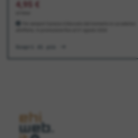
4,95 €
al mese
Per sempre! Il prezzo è bloccato dal momento in cui aderisci
all'offerta. In promozione fino al 31 agosto 2026
Scopri di più