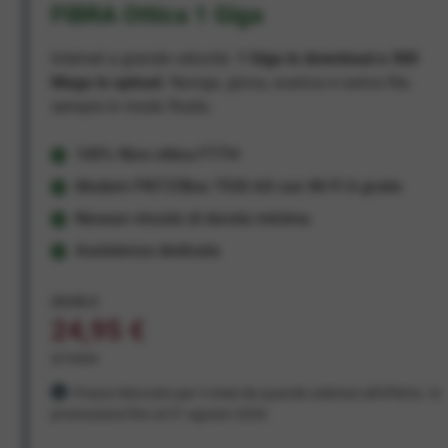
FIBRA Ottica 1 Giga
Internet a grande velocità:
1 Giga in download e 300
Mega in upload
. Naviga, gioca, scarica e carica file,
sempre in modo fluido.
100% fibra ottica FTTH
Modem FRITZ!Box 7530 AX con Wi-Fi 6 gratis
Nessun vincolo di durata minima
Assistenza dedicata
29,95 €
24,95 €
al mese
Prezzo bloccato per 3 mesi da quando aderisci all'offerta. In
promozione fino al 31 agosto 2026