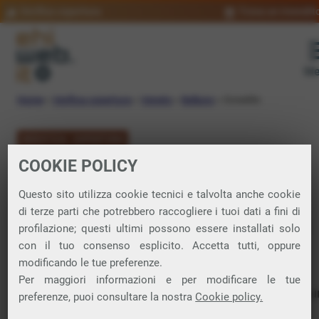
Verifica copertura
Trova un rivendit
Me
Home
»
Verifica copertura
»
Veneto
»
Belluno
»
Gosaldo
VERIFICA COPERTURA
COOKIE POLICY
FIBRA a Gosaldo
Questo sito utilizza cookie tecnici e talvolta anche cookie
di terze parti che potrebbero raccogliere i tuoi dati a fini di
Verifica la copertura di Fibra Ottica nel
profilazione; questi ultimi possono essere installati solo
con il tuo consenso esplicito. Accetta tutti, oppure
comune di Gosaldo
modificando le tue preferenze.
Per maggiori informazioni e per modificare le tue
In questa pagina puoi verificare dove si può attivare 
preferenze, puoi consultare la nostra
Cookie policy.
connessione internet FIBRA nella città di Gosaldo in