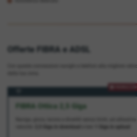
Assistenza dedicata
Offerte FIBRA e ADSL
Con queste connessioni navighi e telefoni alla migliore veloc
dalla tua zona.
PROMOZION
FIBRA Ottica 2,5 Giga
Naviga, gioca, lavora e divertiti senza limiti, ad altissima
velocità:
2,5 Giga in download
e ben
1 Giga in upload