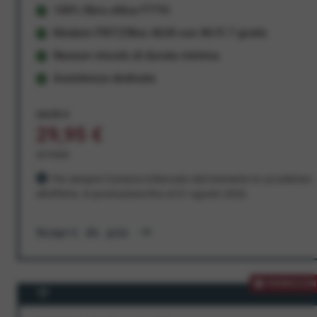
100% fibra ottica FTTH
Modem FRITZ!Box 4630 con Wi-Fi 7 gratis
Nessun vincolo di durata minima
Assistenza dedicata
34,95 €
29,95 €
al mese
Per sempre! Il prezzo è bloccato dal momento in cui aderisci
all'offerta. In promozione fino al 31 agosto 2026
Scopri di più
PROMOZION