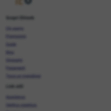
Scopri Ehiweb
Chi siamo
Promozioni
Guide
Blog
Glossario
Pagamenti
Trova un rivenditore
Link utili
Assistenza
Verifica copertura