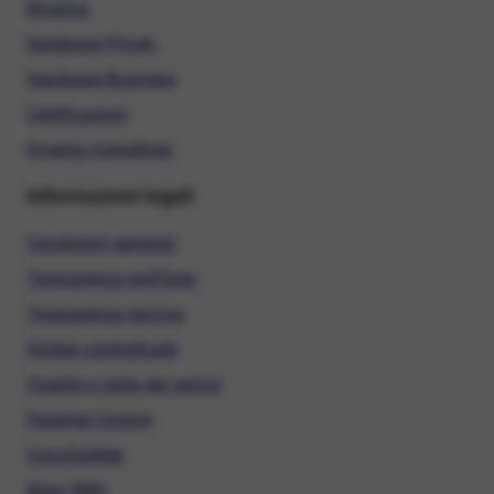
Ricarica
Hardware Privati
Hardware Business
Certificazioni
Diventa rivenditore
Informazioni legali
Condizioni generali
Trasparenza tariffaria
Trasparenza tecnica
Sintesi contrattuale
Qualità e carta dei servizi
Parental Control
ConciliaWeb
Alias SMS