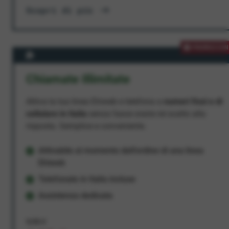
Scopri di più
PROMOZION
Chiamate Illimitate
Attiva la tua linea Ehiweb e telefona a
numeri fissi e di
cellulare in Italia
senza fasce orarie né scatto alla
risposta. Semplice e conveniente.
Attivabile al momento dell'ordine di una linea
Ehiweb
Telefonate in Italia incluse
Assistenza dedicata
9,95 €