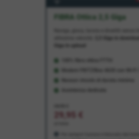
FIBRA Ottica 2,5 Giga
Naviga, gioca, lavora e divertiti senza li
altissima velocità:
2,5 Giga in downlo
Giga in upload
100% fibra ottica FTTH
Modem FRITZ!Box 4630 con Wi-Fi 7
Nessun vincolo di durata minima
Assistenza dedicata
34,95 €
29,95 €
al mese
Per sempre! Il prezzo è bloccato dal mom