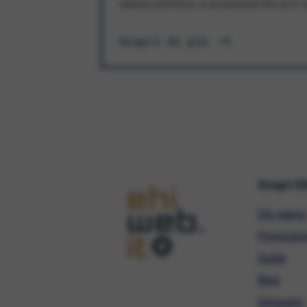
aderisci all'offerta. In promozione fino al 3
Scopri di più
Scopri E
Chi siamo
Promozio
Guide
Blog
Glossario