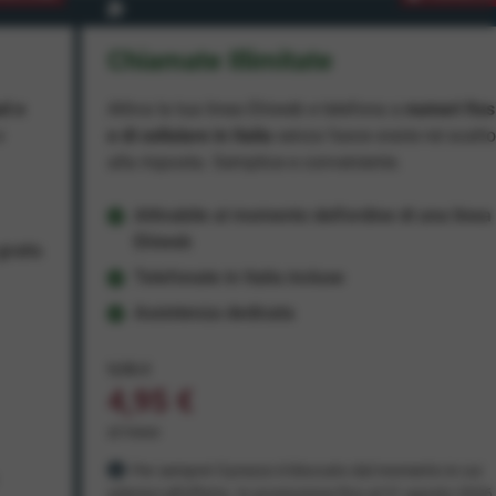
Chiamate Illimitate
ad e
Attiva la tua linea Ehiweb e telefona a
numeri fiss
e
e di cellulare in Italia
senza fasce orarie né scatt
alla risposta. Semplice e conveniente.
Attivabile al momento dell'ordine di una linea
Ehiweb
ratis
Telefonate in Italia incluse
Assistenza dedicata
9,95 €
4,95 €
al mese
Per sempre! Il prezzo è bloccato dal momento in cui
aderisci all'offerta. In promozione fino al 31 agosto 2026