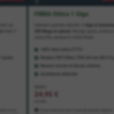
FIBRA Ottica 1 Giga
miti, ad
Internet a grande velocità:
1 Giga in downlo
ad
e ben
1
300 Mega in upload
. Naviga, gioca, scarica 
carica file, sempre in modo fluido.
100% fibra ottica FTTH
 gratis
Modem FRITZ!Box 7530 AX con Wi-Fi 6 g
Nessun vincolo di durata minima
Assistenza dedicata
29,95 €
24,95 €
al mese
ento in cui
Prezzo bloccato per 3 mesi da quando aderisci