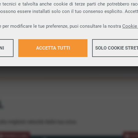
 tecnici e talvolta anche cookie di terze parti che potrebbero racco
ione.
 possono essere installati solo con il tuo consenso esplicito. Accet
 per modificare le tue preferenze, puoi consultare la nostra
Cookie 
NI
ACCETTA TUTTI
SOLO COOKIE STRE
Maggiori 
Maggiori 
L
lla migliore velocità dalla tua zona.
PROMOZIONE
PRO