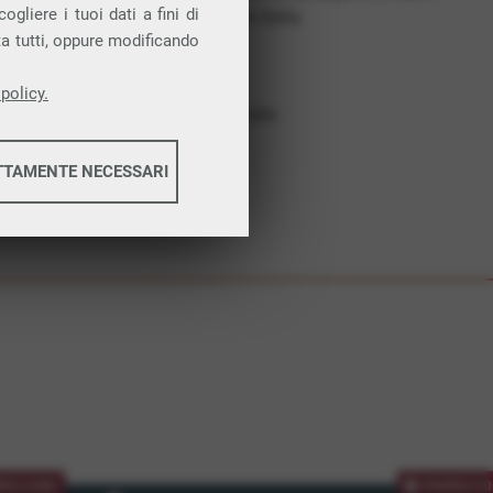
gliere i tuoi dati a fini di
costruiamo futuro. In Italia.
ta tutti, oppure modificando
Affidabilità
Nessun vincolo
policy.
Assistenza dedicata
TTAMENTE NECESSARI
informazioni
informazioni
MOZIONE
PROMOZIO