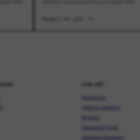
1 agosto 2026
all'offerta. In promozione fino al 31 agosto 2026
Scopri di più
hiweb
Link utili
Assistenza
ni
Verifica copertura
Ricarica
Hardware Privati
Hardware Business