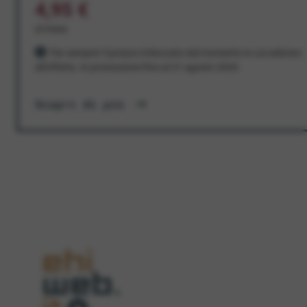
4,95 €
al mese
Per sempre! Il prezzo è bloccato dal momento in cui aderisci
all'offerta. In promozione fino al 31 agosto 2026
Scopri di più