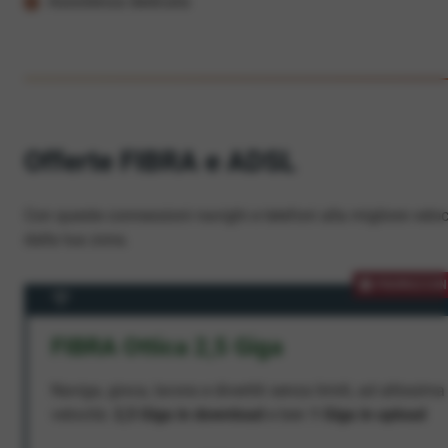
Assistenza dedicata
Offerte FIBRA e ADSL
Con queste connessioni navighi e telefoni alla migliore veloc
dalla tua zona.
PROMOZION
FIBRA Ottica 2,5 Giga
Naviga, gioca, lavora e divertiti senza limiti, ad altissima
velocità:
2,5 Giga in download
e ben
1 Giga in upload