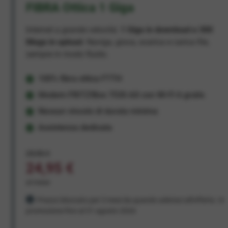
FIBRA Ottica 1 Giga
Internet a grande velocità:
1 Giga in download e 300
Mega in upload
. Naviga, gioca, scarica e carica file,
sempre in modo fluido.
100% fibra ottica FTTH
Modem FRITZ!Box 7530 AX con Wi-Fi 6 gratis
Nessun vincolo di durata minima
Assistenza dedicata
29,95 €
24,95 €
al mese
Prezzo bloccato per 3 mesi da quando aderisci all'offerta. In
promozione fino al 31 agosto 2026