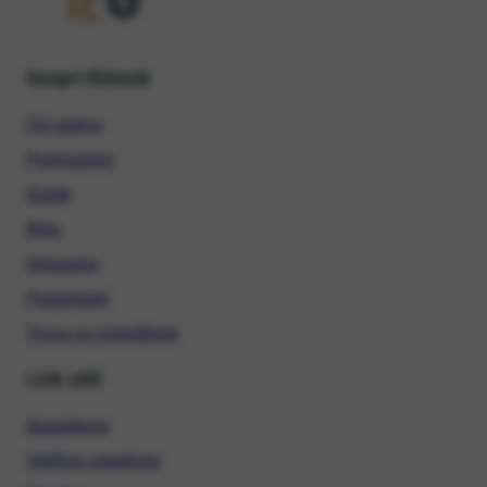
Scopri Ehiweb
Chi siamo
Promozioni
Guide
Blog
Glossario
Pagamenti
Trova un rivenditore
Link utili
Assistenza
Verifica copertura