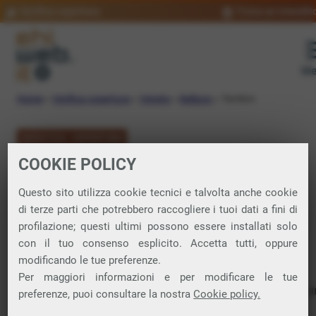
Verifica copertura
Trova un rivendit
Me
Home
»
Verifica copertura
»
Veneto
»
Belluno
»
Tambre
VERIFICA COPERTURA
COOKIE POLICY
FIBRA a Tambre
Questo sito utilizza cookie tecnici e talvolta anche cookie
di terze parti che potrebbero raccogliere i tuoi dati a fini di
Verifica la copertura di Fibra Ottica nel
profilazione; questi ultimi possono essere installati solo
con il tuo consenso esplicito. Accetta tutti, oppure
comune di Tambre
modificando le tue preferenze.
Per maggiori informazioni e per modificare le tue
In questa pagina puoi verificare dove si può attivare 
preferenze, puoi consultare la nostra
Cookie policy.
connessione internet FIBRA nella città di Tambre in