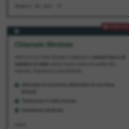
Scopri di più
PROMOZION
Chiamate Illimitate
Attiva la tua linea Ehiweb e telefona a
numeri fissi e di
cellulare in Italia
senza fasce orarie né scatto alla
risposta. Semplice e conveniente.
Attivabile al momento dell'ordine di una linea
Ehiweb
Telefonate in Italia incluse
Assistenza dedicata
9,95 €