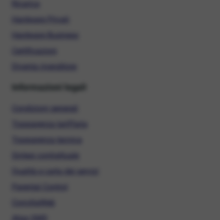
Ricarica
Hardware Privati
Hardware Business
Certificazioni
Diventa rivenditore
Informazioni legali
Condizioni generali
Trasparenza tariffaria
Trasparenza tecnica
Sintesi contrattuale
Qualità e carta dei servizi
Parental Control
ConciliaWeb
Alias SMS