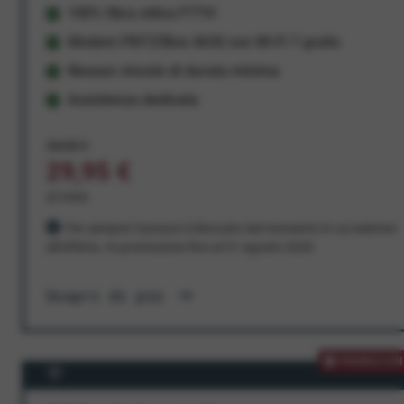
100% fibra ottica FTTH
Modem FRITZ!Box 4630 con Wi-Fi 7 gratis
Nessun vincolo di durata minima
Assistenza dedicata
34,95 €
29,95 €
al mese
Per sempre! Il prezzo è bloccato dal momento in cui aderisci
all'offerta. In promozione fino al 31 agosto 2026
Scopri di più
PROMOZION