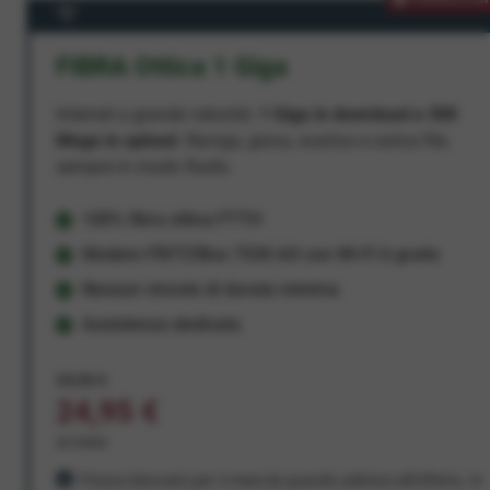
FIBRA Ottica 1 Giga
Internet a grande velocità:
1 Giga in download e 300
Mega in upload
. Naviga, gioca, scarica e carica file,
sempre in modo fluido.
100% fibra ottica FTTH
Modem FRITZ!Box 7530 AX con Wi-Fi 6 gratis
Nessun vincolo di durata minima
Assistenza dedicata
29,95 €
24,95 €
al mese
Prezzo bloccato per 3 mesi da quando aderisci all'offerta. In