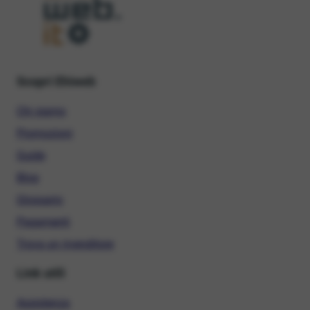
Scopri Ehiweb
Chi siamo
Promozioni
Guide
Blog
Glossario
Pagamenti
Trova un rivenditore
Link utili
Assistenza