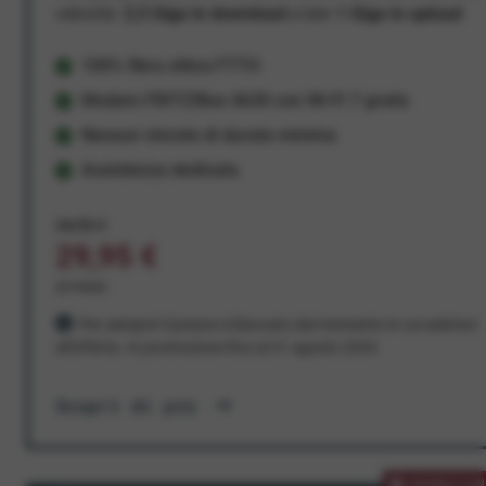
velocità:
2,5 Giga in download
e ben
1 Giga in upload
100% fibra ottica FTTH
Modem FRITZ!Box 4630 con Wi-Fi 7 gratis
Nessun vincolo di durata minima
Assistenza dedicata
34,95 €
29,95 €
al mese
Per sempre! Il prezzo è bloccato dal momento in cui aderisci
all'offerta. In promozione fino al 31 agosto 2026
Scopri di più
PROMOZION