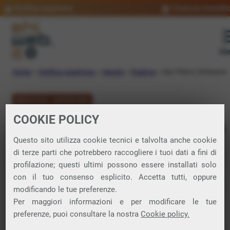
Verifica copertura
Trova un rivendit
Me
Home
»
Verifica copertura
»
Veneto
»
Padova
»
San Pietro Viminario
VERIFICA COPERTURA
COOKIE POLICY
FIBRA a San Pietro
Questo sito utilizza cookie tecnici e talvolta anche cookie
Viminario
di terze parti che potrebbero raccogliere i tuoi dati a fini di
profilazione; questi ultimi possono essere installati solo
con il tuo consenso esplicito. Accetta tutti, oppure
Verifica la copertura di Fibra Ottica nel
modificando le tue preferenze.
Per maggiori informazioni e per modificare le tue
comune di San Pietro Viminario
preferenze, puoi consultare la nostra
Cookie policy.