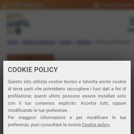
Verifica copertura
Trova un rivendit
Me
Home
»
Verifica copertura
»
Veneto
»
Padova
»
Terrassa Padovana
VERIFICA COPERTURA
COOKIE POLICY
FIBRA a Terrassa
Questo sito utilizza cookie tecnici e talvolta anche cookie
Padovana
di terze parti che potrebbero raccogliere i tuoi dati a fini di
profilazione; questi ultimi possono essere installati solo
con il tuo consenso esplicito. Accetta tutti, oppure
Verifica la copertura di Fibra Ottica nel
modificando le tue preferenze.
Per maggiori informazioni e per modificare le tue
comune di Terrassa Padovana
preferenze, puoi consultare la nostra
Cookie policy.