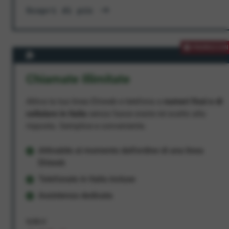
Scopri di più
PROMOZION
Chiamate Illimitate
Attiva la tua linea Ehiweb e telefona a
numeri fissi e di
cellulare in Italia
senza fasce orarie né scatto alla
risposta. Semplice e conveniente.
Attivabile al momento dell'ordine di una linea
Ehiweb
Telefonate in Italia incluse
Assistenza dedicata
9,95 €