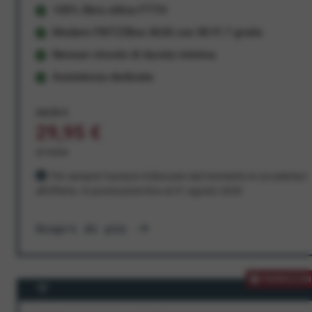
100% fibra ottica FTTH
Modem FRITZ!Box 4630 con Wi-Fi 7 gratis
Nessun vincolo di durata minima
Assistenza dedicata
34,95 €
29,95 €
al mese
Per sempre! Il prezzo è bloccato dal momento in cui aderisci
all'offerta. In promozione fino al 31 agosto 2026
Scopri di più
PROMOZION