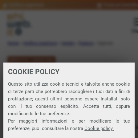
Verifica copertura
Trova un rivendit
Me
Home
»
Verifica copertura
»
Veneto
»
Padova
»
Vigonza
VERIFICA COPERTURA
COOKIE POLICY
FIBRA a Vigonza
Questo sito utilizza cookie tecnici e talvolta anche cookie
di terze parti che potrebbero raccogliere i tuoi dati a fini di
Verifica la copertura di Fibra Ottica nel
profilazione; questi ultimi possono essere installati solo
con il tuo consenso esplicito. Accetta tutti, oppure
comune di Vigonza
modificando le tue preferenze.
Per maggiori informazioni e per modificare le tue
In questa pagina puoi verificare dove si può attivare 
preferenze, puoi consultare la nostra
Cookie policy.
connessione internet FIBRA nella città di Vigonza in