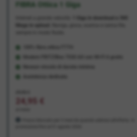
FIBRA Ottica 1 Giga
Internet a grande velocità:
1 Giga in download e 300
Mega in upload
. Naviga, gioca, scarica e carica file,
sempre in modo fluido.
100% fibra ottica FTTH
Modem FRITZ!Box 7530 AX con Wi-Fi 6 gratis
Nessun vincolo di durata minima
Assistenza dedicata
29,95 €
24,95 €
al mese
Prezzo bloccato per 3 mesi da quando aderisci all'offerta. In
promozione fino al 31 agosto 2026