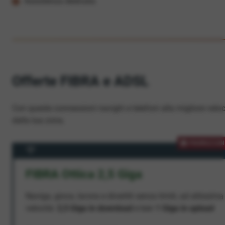
Assistenza dedicata
Offerte FIBRA e ADSL
Con queste connessioni navighi e telefoni alla migliore veloc
dalla tua zona.
PROMOZION
FIBRA Ottica 2,5 Giga
Naviga, gioca, lavora e divertiti senza limiti, ad altissima
velocità:
2,5 Giga in download
e ben
1 Giga in upload