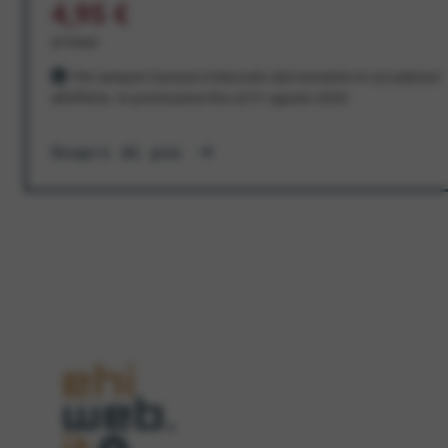
4,95 €
al mese
Per sempre! Il prezzo è bloccato dal momento in cui aderisci
all'offerta. In promozione fino al 31 agosto 2026
Scopri di più