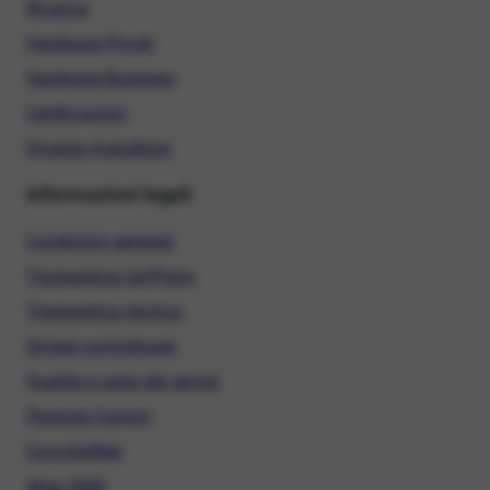
Ricarica
Hardware Privati
Hardware Business
Certificazioni
Diventa rivenditore
Informazioni legali
Condizioni generali
Trasparenza tariffaria
Trasparenza tecnica
Sintesi contrattuale
Qualità e carta dei servizi
Parental Control
ConciliaWeb
Alias SMS