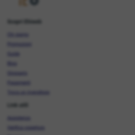
Scopri Ehiweb
Chi siamo
Promozioni
Guide
Blog
Glossario
Pagamenti
Trova un rivenditore
Link utili
Assistenza
Verifica copertura