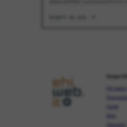
aderisci all'offerta. In promozione fino al 3
Scopri di più
Scopri E
Chi siamo
Promozio
Guide
Blog
Glossario