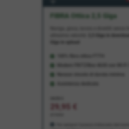
FIBRA Ottica 2,5 Giga
Naviga, gioca, lavora e divertiti senza li
altissima velocità:
2,5 Giga in downlo
Giga in upload
100% fibra ottica FTTH
Modem FRITZ!Box 4630 con Wi-Fi 7
Nessun vincolo di durata minima
Assistenza dedicata
34,95 €
29,95 €
al mese
Per sempre! Il prezzo è bloccato dal mom