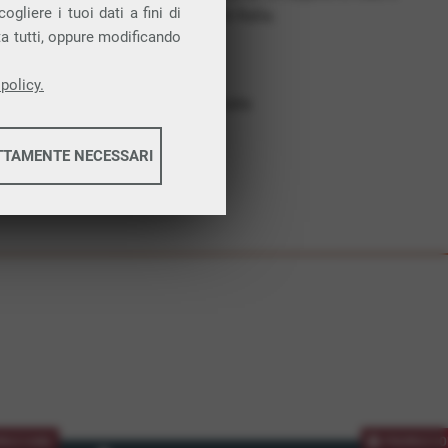
gliere i tuoi dati a fini di
costruiamo futuro. In Italia.
ta tutti, oppure modificando
Affidabilità
Nessun vincolo
policy.
Assistenza dedicata
TTAMENTE NECESSARI
informazioni
informazioni
MOZIONE
PROMOZIO