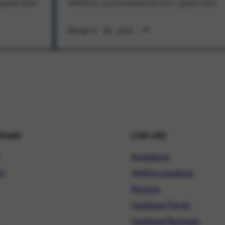
1 agosto 2026
all'offerta. In promozione fino al 31 agosto 2026
Scopri di più
hiweb
Link utili
Assistenza
ni
Verifica copertura
Ricarica
Hardware Privati
Hardware Business