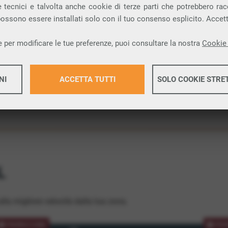
 tecnici e talvolta anche cookie di terze parti che potrebbero racco
ione.
 possono essere installati solo con il tuo consenso esplicito. Accet
 per modificare le tue preferenze, puoi consultare la nostra
Cookie 
NI
ACCETTA TUTTI
SOLO COOKIE STRE
Maggiori 
Maggiori 
L
lla migliore velocità dalla tua zona.
PROMOZIONE
PRO