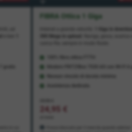
FIBRA Ottica 1 Giga
miti, ad
Internet a grande velocità:
1 Giga in downlo
ad
e ben
1
300 Mega in upload
. Naviga, gioca, scarica 
carica file, sempre in modo fluido.
100% fibra ottica FTTH
 gratis
Modem FRITZ!Box 7530 AX con Wi-Fi 6 g
Nessun vincolo di durata minima
Assistenza dedicata
29,95 €
24,95 €
al mese
ento in cui
Prezzo bloccato per 3 mesi da quando aderisci