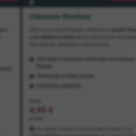
Chiamate Illimitate
ad e
Attiva la tua linea Ehiweb e telefona a
numeri fiss
e
e di cellulare in Italia
senza fasce orarie né scatt
alla risposta. Semplice e conveniente.
Attivabile al momento dell'ordine di una linea
Ehiweb
ratis
Telefonate in Italia incluse
Assistenza dedicata
9,95 €
4,95 €
al mese
Per sempre! Il prezzo è bloccato dal momento in cui
aderisci all'offerta. In promozione fino al 31 agosto 2026