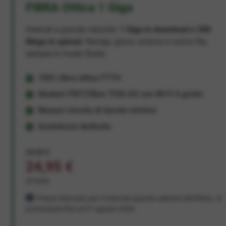
FIBRA Ottica 1 Giga
Internet a grande velocità:
1 Giga in download e 300
Mega in upload
. Naviga, gioca, scarica e carica file,
sempre in modo fluido.
100% fibra ottica FTTH
Modem FRITZ!Box 7530 AX con Wi-Fi 6 gratis
Nessun vincolo di durata minima
Assistenza dedicata
29,95 €
24,95 €
al mese
Prezzo bloccato per 3 mesi da quando aderisci all'offerta. In
promozione fino al 31 agosto 2026