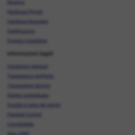
Ricarica
Hardware Privati
Hardware Business
Certificazioni
Diventa rivenditore
Informazioni legali
Condizioni generali
Trasparenza tariffaria
Trasparenza tecnica
Sintesi contrattuale
Qualità e carta dei servizi
Parental Control
ConciliaWeb
Alias SMS