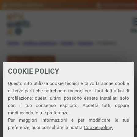
Verifica copertura
Trova un rivendit
Me
Home
»
Verifica copertura
»
Veneto
»
Vicenza
»
Arzignano
VERIFICA COPERTURA
COOKIE POLICY
FIBRA a Arzignano
Questo sito utilizza cookie tecnici e talvolta anche cookie
di terze parti che potrebbero raccogliere i tuoi dati a fini di
Verifica la copertura di Fibra Ottica nel
profilazione; questi ultimi possono essere installati solo
con il tuo consenso esplicito. Accetta tutti, oppure
comune di Arzignano
modificando le tue preferenze.
Per maggiori informazioni e per modificare le tue
In questa pagina puoi verificare dove si può attivare 
preferenze, puoi consultare la nostra
Cookie policy.
connessione internet FIBRA nella città di Arzignano in