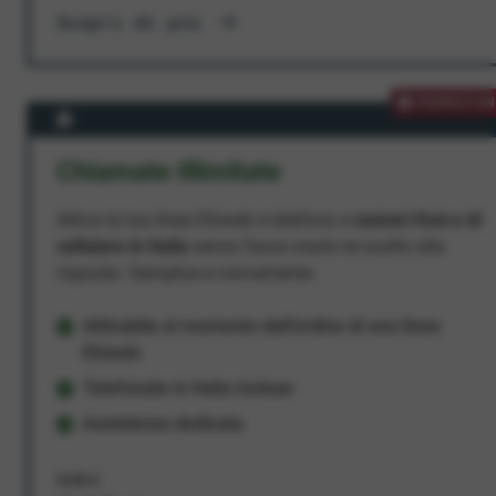
Scopri di più
PROMOZION
Chiamate Illimitate
Attiva la tua linea Ehiweb e telefona a
numeri fissi e di
cellulare in Italia
senza fasce orarie né scatto alla
risposta. Semplice e conveniente.
Attivabile al momento dell'ordine di una linea
Ehiweb
Telefonate in Italia incluse
Assistenza dedicata
9,95 €