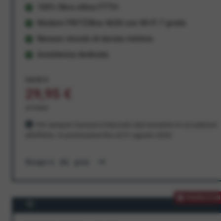
100% fibra ottica FTTH
Modem FRITZ!Box 4630 con Wi-Fi 7 gratis
Nessun vincolo di durata minima
Assistenza dedicata
34,95 €
29,95 €
al mese
Per sempre! Il prezzo è bloccato dal momento in cui aderisci
all'offerta. In promozione fino al 31 agosto 2026
Scopri di più
PROMOZION