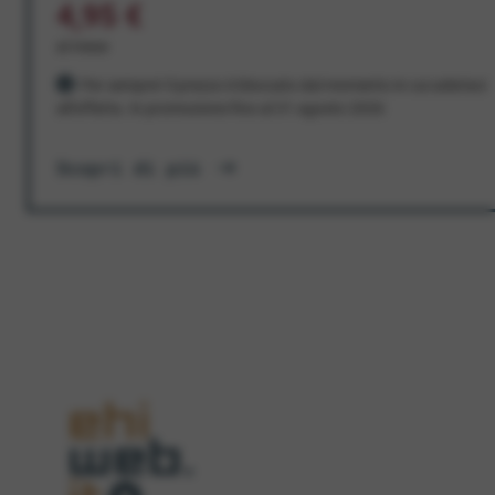
4,95 €
al mese
Per sempre! Il prezzo è bloccato dal momento in cui aderisci
all'offerta. In promozione fino al 31 agosto 2026
Scopri di più