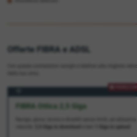
Assistenza dedicata
Offerte FIBRA e ADSL
Con queste connessioni navighi e telefoni alla migliore veloc
dalla tua zona.
PROMOZION
FIBRA Ottica 2,5 Giga
Naviga, gioca, lavora e divertiti senza limiti, ad altissima
velocità:
2,5 Giga in download
e ben
1 Giga in upload