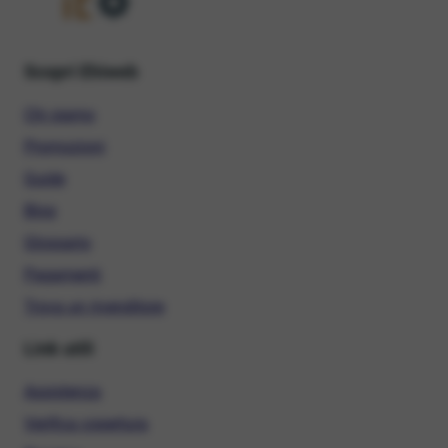
Scopri Ehiweb
Chi siamo
Promozioni
Guide
Blog
Glossario
Pagamenti
Trova un rivenditore
Link utili
Assistenza
Verifica copertura