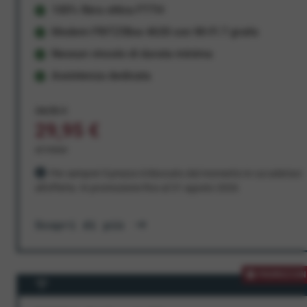
100% fibra ottica FTTH
Modem FRITZ!Box 4630 con Wi-Fi 7 gratis
Nessun vincolo di durata minima
Assistenza dedicata
34,95 €
29,95 €
al mese
Per sempre! Il prezzo è bloccato dal momento in cui aderisci
all'offerta. In promozione fino al 31 agosto 2026
Scopri di più
PROMOZION