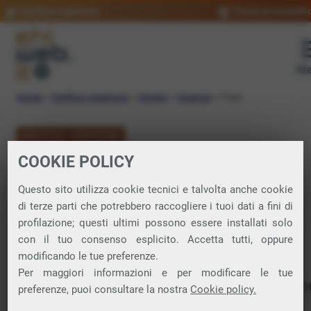
Verifica copertura
Trova un rivendit
Me
Home
»
Verifica copertura
»
Veneto
»
Vicenza
»
Foza
VERIFICA COPERTURA
COOKIE POLICY
FIBRA a Foza
Questo sito utilizza cookie tecnici e talvolta anche cookie
di terze parti che potrebbero raccogliere i tuoi dati a fini di
Verifica la copertura di Fibra Ottica nel
profilazione; questi ultimi possono essere installati solo
con il tuo consenso esplicito. Accetta tutti, oppure
comune di Foza
modificando le tue preferenze.
Per maggiori informazioni e per modificare le tue
In questa pagina puoi verificare dove si può attivare 
preferenze, puoi consultare la nostra
Cookie policy.
connessione internet FIBRA nella città di Foza in