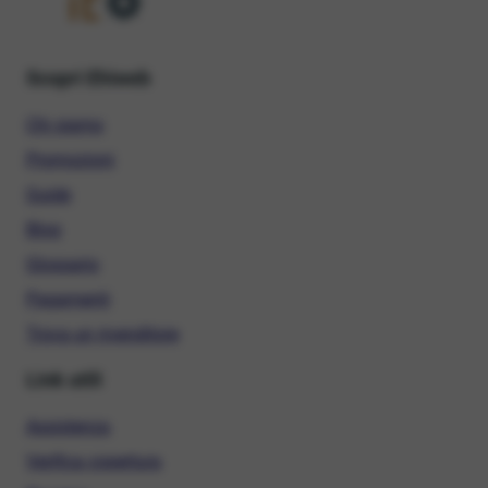
Scopri Ehiweb
Chi siamo
Promozioni
Guide
Blog
Glossario
Pagamenti
Trova un rivenditore
Link utili
Assistenza
Verifica copertura