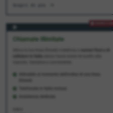
Scopri di più
PROMOZION
Chiamate Illimitate
Attiva la tua linea Ehiweb e telefona a
numeri fissi e di
cellulare in Italia
senza fasce orarie né scatto alla
risposta. Semplice e conveniente.
Attivabile al momento dell'ordine di una linea
Ehiweb
Telefonate in Italia incluse
Assistenza dedicata
9,95 €