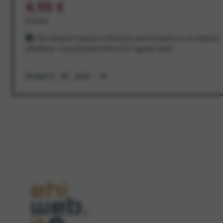
4,95 €
al mese
Per sempre! Il prezzo è bloccato dal momento in cui aderisci
all'offerta. In promozione fino al 31 agosto 2026
Scopri di più