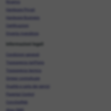
Ricarica
Hardware Privati
Hardware Business
Certificazioni
Diventa rivenditore
Informazioni legali
Condizioni generali
Trasparenza tariffaria
Trasparenza tecnica
Sintesi contrattuale
Qualità e carta dei servizi
Parental Control
ConciliaWeb
Alias SMS