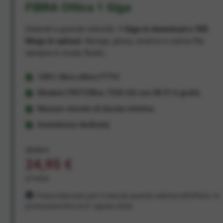
FIBRA Ottica 1 Giga
Internet a grande velocità:
1 Giga in download e 300
Mega in upload
. Naviga, gioca, scarica e carica file,
sempre in modo fluido.
100% fibra ottica FTTH
Modem FRITZ!Box 7530 AX con Wi-Fi 6 gratis
Nessun vincolo di durata minima
Assistenza dedicata
29,95 €
24,95 €
al mese
Prezzo bloccato per 3 mesi da quando aderisci all'offerta. In
promozione fino al 31 agosto 2026