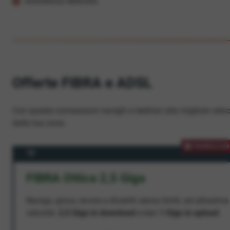
Assistenza dedicata
Offerte FIBRA e ADSL
Con queste connessioni navighi e telefoni alla migliore veloc
dalla tua zona.
PROMOZION
FIBRA Ottica 2,5 Giga
Naviga, gioca, lavora e divertiti senza limiti, ad altissima
velocità:
2,5 Giga in download
e ben
1 Giga in upload