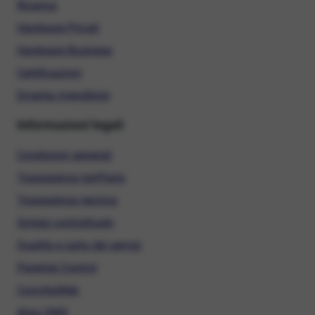
Ricarica
Hardware Privati
Hardware Business
Certificazioni
Diventa rivenditore
Informazioni legali
Condizioni generali
Trasparenza tariffaria
Trasparenza tecnica
Sintesi contrattuale
Qualità e carta dei servizi
Parental Control
ConciliaWeb
Alias SMS