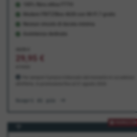
100% fibra ottica FTTH
Modem FRITZ!Box 4630 con Wi-Fi 7 gratis
Nessun vincolo di durata minima
Assistenza dedicata
34,95 €
29,95 €
al mese
Per sempre! Il prezzo è bloccato dal momento in cui aderisci
all'offerta. In promozione fino al 31 agosto 2026
Scopri di più
PROMOZION