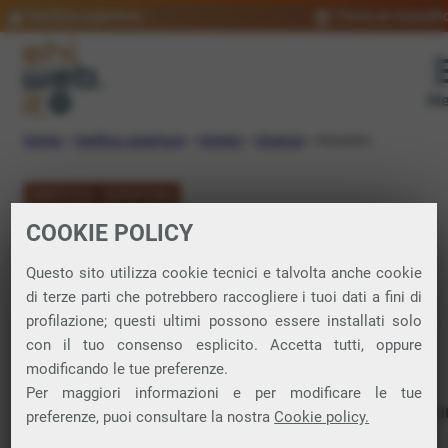
Verifica copertura
Trova un rivendit
Me
Home
»
Verifica copertura
»
Veneto
»
Vicenza
»
Sossano
VERIFICA COPERTURA
COOKIE POLICY
FIBRA a Sossano
Questo sito utilizza cookie tecnici e talvolta anche cookie
di terze parti che potrebbero raccogliere i tuoi dati a fini di
Verifica la copertura di Fibra Ottica nel
profilazione; questi ultimi possono essere installati solo
con il tuo consenso esplicito. Accetta tutti, oppure
comune di Sossano
modificando le tue preferenze.
Per maggiori informazioni e per modificare le tue
In questa pagina puoi verificare dove si può attivare 
preferenze, puoi consultare la nostra
Cookie policy.
connessione internet FIBRA nella città di Sossano in