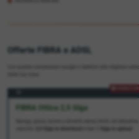
Assistenza dedicata
Offerte FIBRA e ADSL
Con queste connessioni navighi e telefoni alla migliore veloc
dalla tua zona.
PROMOZION
FIBRA Ottica 2,5 Giga
Naviga, gioca, lavora e divertiti senza limiti, ad altissima
velocità:
2,5 Giga in download
e ben
1 Giga in upload