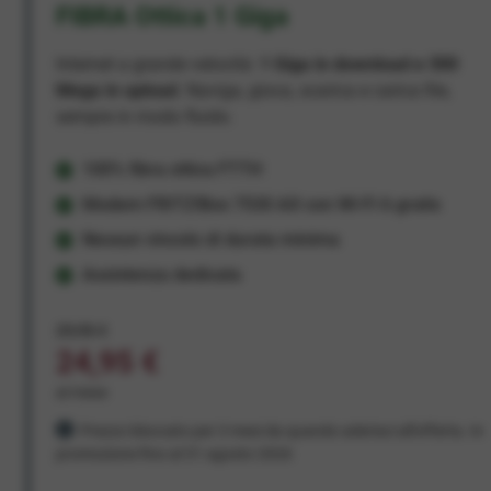
FIBRA Ottica 1 Giga
Internet a grande velocità:
1 Giga in download e 300
Mega in upload
. Naviga, gioca, scarica e carica file,
sempre in modo fluido.
100% fibra ottica FTTH
Modem FRITZ!Box 7530 AX con Wi-Fi 6 gratis
Nessun vincolo di durata minima
Assistenza dedicata
29,95 €
24,95 €
al mese
Prezzo bloccato per 3 mesi da quando aderisci all'offerta. In
promozione fino al 31 agosto 2026