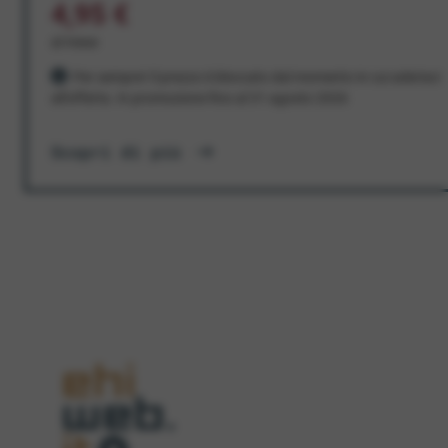
4,95 €
al mese
Per sempre! Il prezzo è bloccato dal momento in cui aderisci
all'offerta. In promozione fino al 31 agosto 2026
Scopri di più