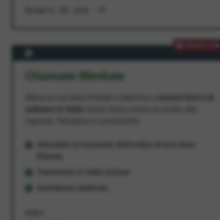
Scopri di più
PROMOZION
Chiamate Illimitate
Attiva la tua linea Ehiweb e telefona a
numeri fissi e di
cellulare in Italia
senza fasce orarie né scatto alla
risposta. Semplice e conveniente.
Attivabile al momento dell'ordine di una linea
Ehiweb
Telefonate in Italia incluse
Assistenza dedicata
9,95 €