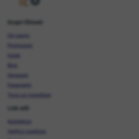
Scopri Ehiweb
Chi siamo
Promozioni
Guide
Blog
Glossario
Pagamenti
Trova un rivenditore
Link utili
Assistenza
Verifica copertura