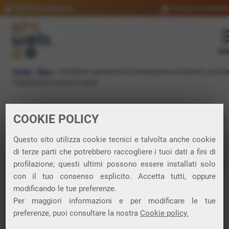
Verifica copertura
Trova un rivendit
Me
Home
»
Blog
»
Cambiare operatore di connessione a Internet: cos’è l
migrazione e come avviene
Cambiare operatore
COOKIE POLICY
di connessione a
Questo sito utilizza cookie tecnici e talvolta anche cookie
di terze parti che potrebbero raccogliere i tuoi dati a fini di
Internet: cos’è la
profilazione; questi ultimi possono essere installati solo
con il tuo consenso esplicito. Accetta tutti, oppure
migrazione e come
modificando le tue preferenze.
Per maggiori informazioni e per modificare le tue
avviene
preferenze, puoi consultare la nostra
Cookie policy.