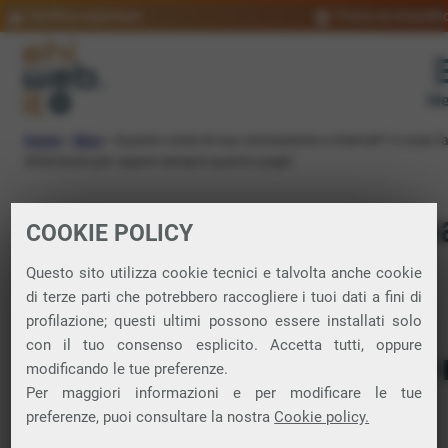
Verifica copertura
Trova un rivendit
Me
Home
»
Blog
»
Quanto costa la tua connessione a internet? A cosa f
attenzione per sapere sempre quanto paghi
Quanto costa la tu
COOKIE POLICY
connessione a
Questo sito utilizza cookie tecnici e talvolta anche cookie
di terze parti che potrebbero raccogliere i tuoi dati a fini di
internet? A cosa
profilazione; questi ultimi possono essere installati solo
con il tuo consenso esplicito. Accetta tutti, oppure
fare attenzione pe
modificando le tue preferenze.
Per maggiori informazioni e per modificare le tue
sapere sempre
preferenze, puoi consultare la nostra
Cookie policy.