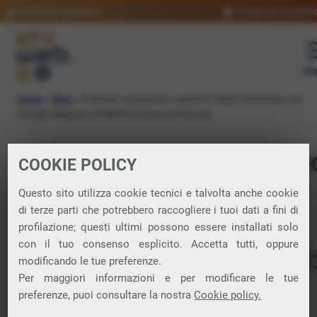
Verifica copertura
Trova un rivendit
Me
Home
»
Blog
»
Podcast, funzionano anche in Italia? Intervista con
Giorgio Minguzzi di Merita Business Podcast
Podcast, funzionan
COOKIE POLICY
anche in Italia?
Questo sito utilizza cookie tecnici e talvolta anche cookie
di terze parti che potrebbero raccogliere i tuoi dati a fini di
Intervista con
profilazione; questi ultimi possono essere installati solo
con il tuo consenso esplicito. Accetta tutti, oppure
Giorgio Minguzzi d
modificando le tue preferenze.
Per maggiori informazioni e per modificare le tue
Merita Business
preferenze, puoi consultare la nostra
Cookie policy.