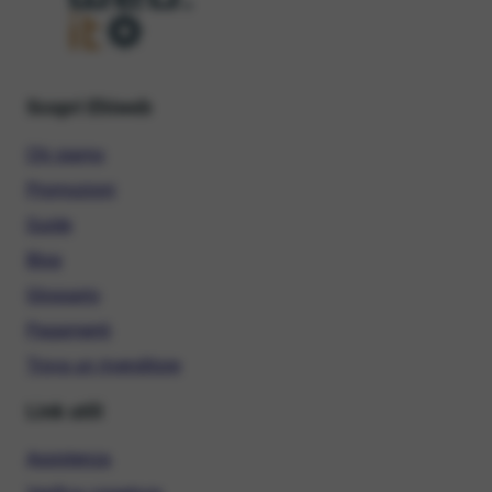
Scopri Ehiweb
Chi siamo
Promozioni
Guide
Blog
Glossario
Pagamenti
Trova un rivenditore
Link utili
Assistenza