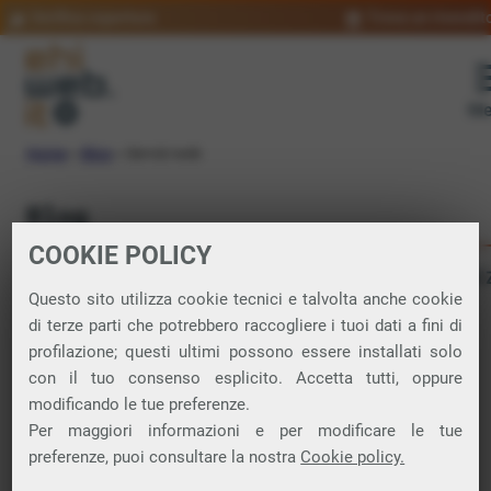
Verifica copertura
Trova un rivendit
Me
Home
»
Blog
»
Servizi web
Blog
COOKIE POLICY
LAVORARE OGGI
PRODOTTI E SERVI
Parliamo di
Questo sito utilizza cookie tecnici e talvolta anche cookie
SCELTI PER TE
STORIE DI EHIWEB
di terze parti che potrebbero raccogliere i tuoi dati a fini di
TECNOLOGIA E CULTURA DIGITALE
profilazione; questi ultimi possono essere installati solo
con il tuo consenso esplicito. Accetta tutti, oppure
modificando le tue preferenze.
Per maggiori informazioni e per modificare le tue
A proposito di
preferenze, puoi consultare la nostra
Cookie policy.