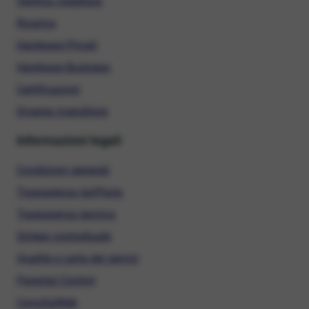
Verifica copertura
Ricarica
Hardware Privati
Hardware Business
Certificazioni
Diventa rivenditore
Informazioni legali
Condizioni generali
Trasparenza tariffaria
Trasparenza tecnica
Sintesi contrattuale
Qualità e carta dei servizi
Parental Control
ConciliaWeb