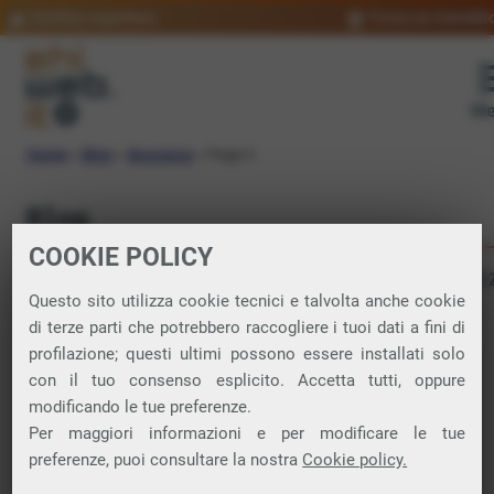
Verifica copertura
Trova un rivendit
Me
Home
»
Blog
»
Sicurezza
»
Page 2
Blog
COOKIE POLICY
LAVORARE OGGI
PRODOTTI E SERVI
Parliamo di
Questo sito utilizza cookie tecnici e talvolta anche cookie
SCELTI PER TE
STORIE DI EHIWEB
di terze parti che potrebbero raccogliere i tuoi dati a fini di
TECNOLOGIA E CULTURA DIGITALE
profilazione; questi ultimi possono essere installati solo
con il tuo consenso esplicito. Accetta tutti, oppure
modificando le tue preferenze.
Per maggiori informazioni e per modificare le tue
A proposito di
preferenze, puoi consultare la nostra
Cookie policy.