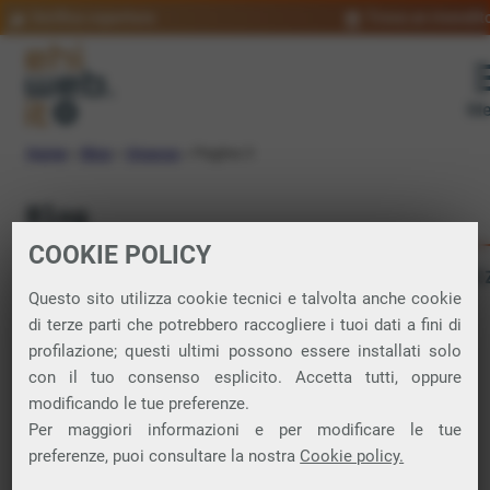
Verifica copertura
Trova un rivendit
Me
Home
»
Blog
»
Vivavox
»
Pagina 3
Blog
COOKIE POLICY
LAVORARE OGGI
PRODOTTI E SERVI
Parliamo di
Questo sito utilizza cookie tecnici e talvolta anche cookie
SCELTI PER TE
STORIE DI EHIWEB
di terze parti che potrebbero raccogliere i tuoi dati a fini di
TECNOLOGIA E CULTURA DIGITALE
profilazione; questi ultimi possono essere installati solo
con il tuo consenso esplicito. Accetta tutti, oppure
modificando le tue preferenze.
Per maggiori informazioni e per modificare le tue
A proposito di
preferenze, puoi consultare la nostra
Cookie policy.