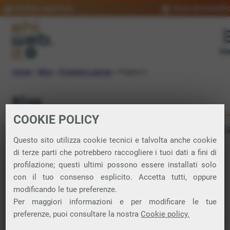
Verifica copertura
Trova un rivendit
Me
Home
»
Blog
»
Prodotti e servizi
»
Pagina 6
Blog
COOKIE POLICY
LAVORARE OGGI
PRODOTTI E SERVI
Parliamo di
Questo sito utilizza cookie tecnici e talvolta anche cookie
SCELTI PER TE
STORIE DI EHIWEB
di terze parti che potrebbero raccogliere i tuoi dati a fini di
TECNOLOGIA E CULTURA DIGITALE
profilazione; questi ultimi possono essere installati solo
con il tuo consenso esplicito. Accetta tutti, oppure
modificando le tue preferenze.
Per maggiori informazioni e per modificare le tue
Prodotti e servizi
preferenze, puoi consultare la nostra
Cookie policy.