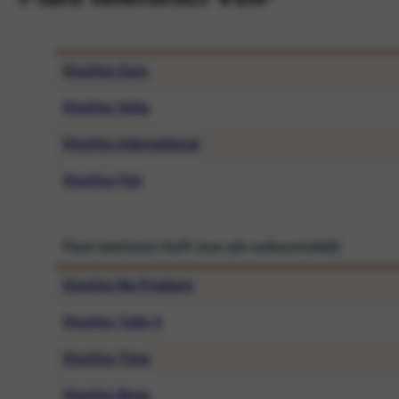
VivaVox Zero
VivaVox Italia
VivaVox International
VivaVox Flat
Piani telefonici VoIP
(non più sottoscrivibili)
VivaVox No Problem
VivaVox Tutto 9
VivaVox Time
VivaVox Nove