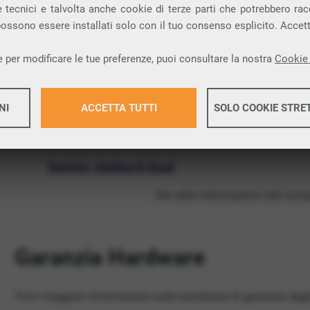
 tecnici e talvolta anche cookie di terze parti che potrebbero racco
ADSL, FIBRA e FWA
 possono essere installati solo con il tuo consenso esplicito. Accet
Telefonia VoIP
 per modificare le tue preferenze, puoi consultare la nostra
Cookie 
SIM Mobile
NI
ACCETTA TUTTI
SOLO COOKIE STRE
BeSMS
Fax On
Maggiori 
Dominio, Hosting & Cloud
Per altre informazioni utili con
Maggiori 
Garanzia Hardware
Trovi maggiori informazioni sulle condizioni di garanzia deg