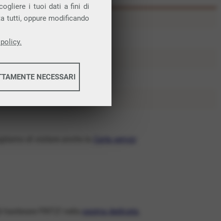
gliere i tuoi dati a fini di
ta tutti, oppure modificando
policy.
TTAMENTE NECESSARI
informazioni
sigliamo di visitare anche la
Carta servizi
informazioni
li hardware FRITZ! nella
pagina dedicata
.