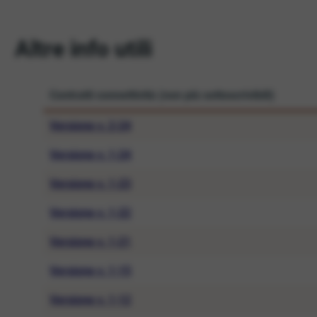
Altre info utili
Contratti connettività
(non più sottoscrivibili)
Versione v. 2-2
4
Versione v. 1-2
4
Versione v. 1-2
3
Versione v. 1-22
Versione v. 1-21
Versione v. 1-15
Versione v. 1-12