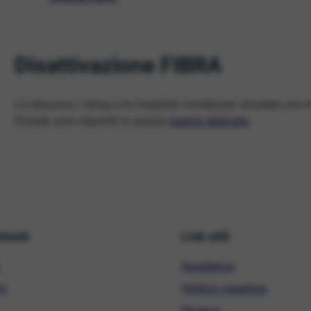
Disattivazione FIBRA
Le istruzioni, i tempi e le modalità corrette per chiudere una 
Ehiweb sono descritti in questa
pagina dedicata
.
hiweb
Link utili
Assistenza
ni
Verifica copertura
Ricarica