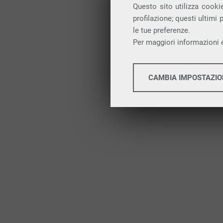
Questo sito utilizza cookie
profilazione; questi ultimi
le tue preferenze.
Per maggiori informazioni e
COOKIE TECNICI
CAMBIA IMPOSTAZIO
PERFORMANCE
Google Tag Manager
Google Analitycs
PROFILAZIONE
Facebook
Twitter
Google Remarketing