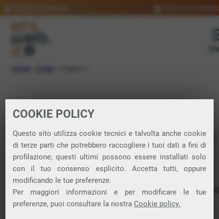
Verifica copertura
Trova un rivendit
Me
Home
»
Guide
»
Pagina 4
COOKIE POLICY
Le guide di Ehiweb
Questo sito utilizza cookie tecnici e talvolta anche cookie
di terze parti che potrebbero raccogliere i tuoi dati a fini di
profilazione; questi ultimi possono essere installati solo
con il tuo consenso esplicito. Accetta tutti, oppure
modificando le tue preferenze.
FIBRA
VOIP
MOBILE
SMS
WEB
FA
Categorie
Per maggiori informazioni e per modificare le tue
preferenze, puoi consultare la nostra
Cookie policy.