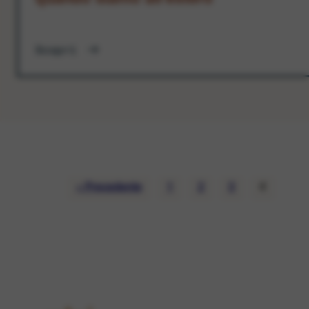
Scopri
« Precedente
1
2
3
4