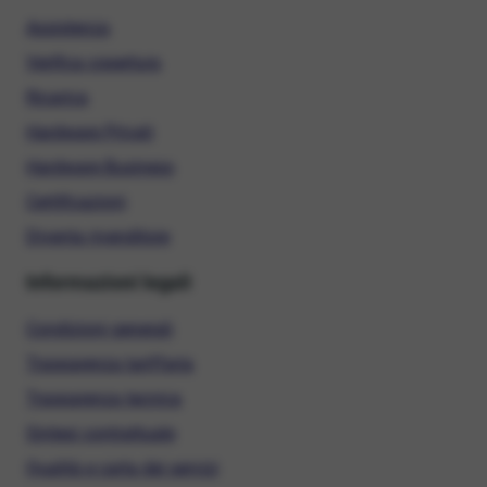
Assistenza
Verifica copertura
Ricarica
Hardware Privati
Hardware Business
Certificazioni
Diventa rivenditore
Informazioni legali
Condizioni generali
Trasparenza tariffaria
Trasparenza tecnica
Sintesi contrattuale
Qualità e carta dei servizi