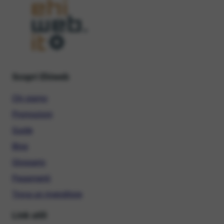
Scopri Ehiweb
Chi siamo
Promozioni
Guide
Blog
Glossario
Pagamenti
Trova un rivenditore
Link utili