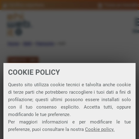
Verifica copertura
Trova un rivendit
Me
Home
»
SMS
»
Piemonte
»
Asti
TARIFFE SMS
COOKIE POLICY
Invio SMS in Asti
Questo sito utilizza cookie tecnici e talvolta anche cookie
di terze parti che potrebbero raccogliere i tuoi dati a fini di
Con la piattaforma BeSMS invii
profilazione; questi ultimi possono essere installati solo
con il tuo consenso esplicito. Accetta tutti, oppure
facilmente i tuoi SMS promozionali
modificando le tue preferenze.
multipli nella provincia di Asti
Per maggiori informazioni e per modificare le tue
preferenze, puoi consultare la nostra
Cookie policy.
La piattaforma BeSMS è stata progettata per raggiungere