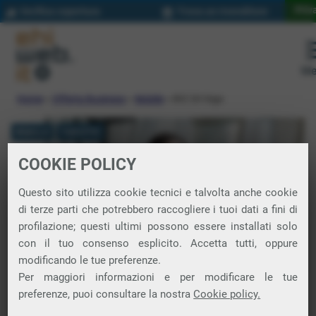
Priva
Verifica copertura
Trova un rivenditore
Me
Home
»
Offerta Business
»
Mobile
»
BIZ 20 Giga
MOBILE
TARIFFE
COOKIE POLICY
Questo sito utilizza cookie tecnici e talvolta anche cookie
di terze parti che potrebbero raccogliere i tuoi dati a fini di
profilazione; questi ultimi possono essere installati solo
con il tuo consenso esplicito. Accetta tutti, oppure
modificando le tue preferenze.
Per maggiori informazioni e per modificare le tue
preferenze, puoi consultare la nostra
Cookie policy.